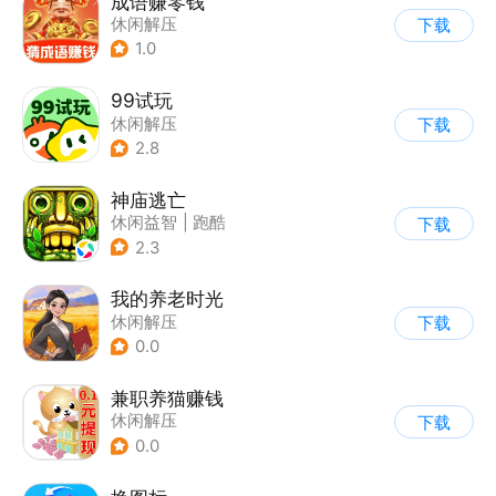
成语赚零钱
休闲解压
下载
1.0
99试玩
休闲解压
下载
2.8
神庙逃亡
休闲益智
|
跑酷
下载
|
欧美风
|
创梦天地
2.3
我的养老时光
休闲解压
下载
0.0
兼职养猫赚钱
休闲解压
下载
0.0