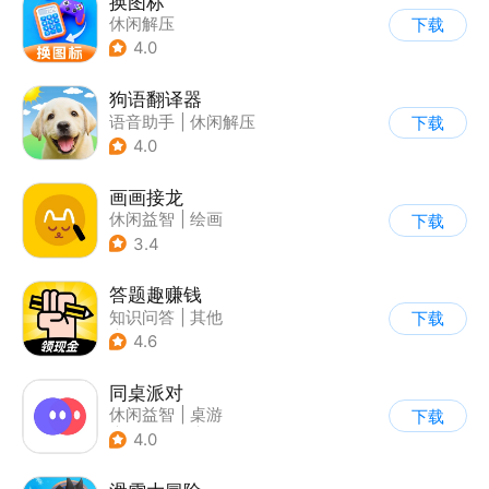
换图标
休闲解压
下载
4.0
狗语翻译器
语音助手
|
休闲解压
下载
4.0
画画接龙
休闲益智
|
绘画
下载
3.4
答题趣赚钱
知识问答
|
其他
下载
|
休闲解压
4.6
同桌派对
休闲益智
|
桌游
下载
|
派对游戏
|
卡通
4.0