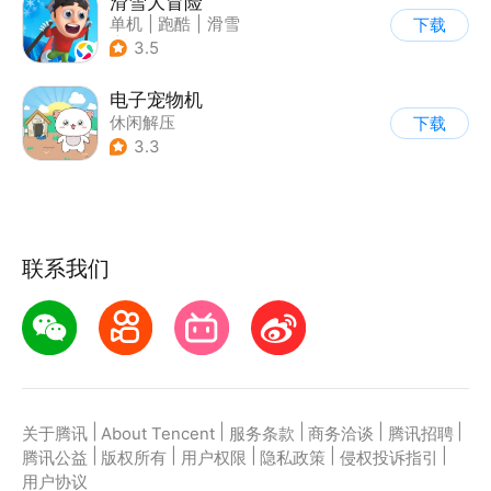
滑雪大冒险
单机
|
跑酷
|
滑雪
下载
|
游道易
3.5
电子宠物机
休闲解压
下载
3.3
联系我们
|
|
|
|
|
关于腾讯
About Tencent
服务条款
商务洽谈
腾讯招聘
|
|
|
|
|
腾讯公益
版权所有
用户权限
隐私政策
侵权投诉指引
用户协议