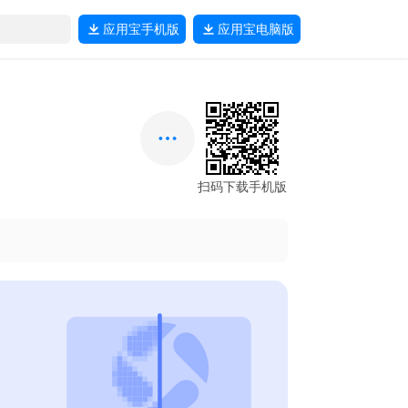
应用宝
手机版
应用宝
电脑版
扫码下载手机版