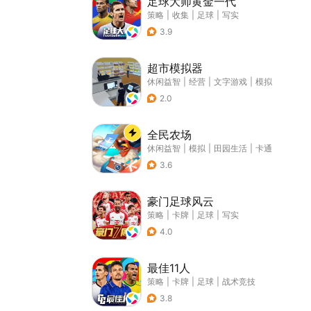
足球大师黄金一代
策略
|
收集
|
足球
|
写实
3.9
超市模拟器
休闲益智
|
经营
|
文字游戏
|
模拟
2.0
全民农场
休闲益智
|
模拟
|
田园生活
|
卡通
3.6
豪门足球风云
策略
|
卡牌
|
足球
|
写实
4.0
最佳11人
策略
|
卡牌
|
足球
|
战术竞技
3.8