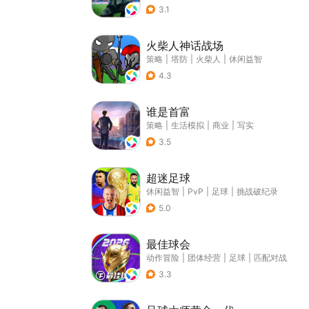
3.1
火柴人神话战场
策略
|
塔防
|
火柴人
|
休闲益智
4.3
谁是首富
策略
|
生活模拟
|
商业
|
写实
3.5
超迷足球
休闲益智
|
PvP
|
足球
|
挑战破纪录
5.0
最佳球会
动作冒险
|
团体经营
|
足球
|
匹配对战
3.3