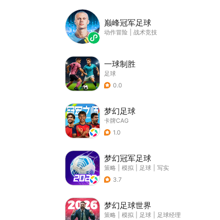
巅峰冠军足球
动作冒险
|
战术竞技
一球制胜
足球
0.0
梦幻足球
卡牌CAG
1.0
梦幻冠军足球
策略
|
模拟
|
足球
|
写实
3.7
梦幻足球世界
策略
|
模拟
|
足球
|
足球经理