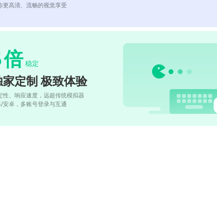
你更高清、流畅的视觉享受
5
倍
稳定
独家定制 极致体验
定性、响应速度，远超传统模拟器
OS/安卓，多账号登录与互通