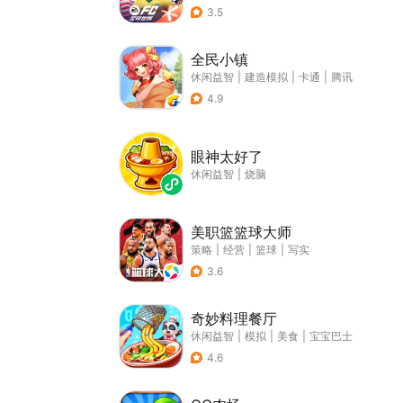
3.5
全民小镇
休闲益智
|
建造模拟
|
卡通
|
腾讯
4.9
眼神太好了
休闲益智
|
烧脑
美职篮篮球大师
策略
|
经营
|
篮球
|
写实
3.6
奇妙料理餐厅
休闲益智
|
模拟
|
美食
|
宝宝巴士
4.6