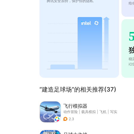
腾讯安全加持，保护你的隐私
给
稳
i
“建造足球场”的相关推荐(37)
飞行模拟器
动作冒险
|
载具模拟
|
飞机
|
写实
2.3