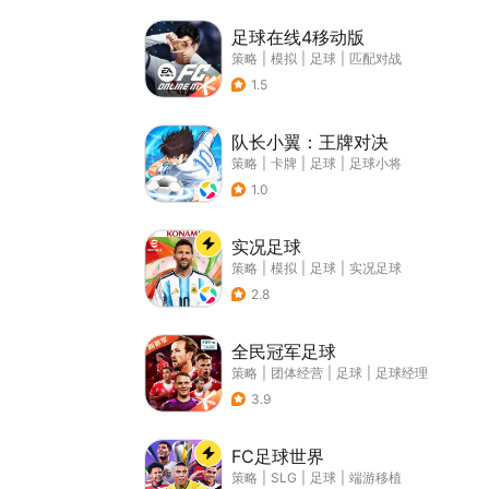
足球在线4移动版
策略
|
模拟
|
足球
|
匹配对战
1.5
队长小翼：王牌对决
策略
|
卡牌
|
足球
|
足球小将
1.0
实况足球
策略
|
模拟
|
足球
|
实况足球
2.8
全民冠军足球
策略
|
团体经营
|
足球
|
足球经理
3.9
FC足球世界
策略
|
SLG
|
足球
|
端游移植