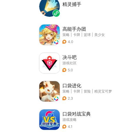
精灵捕手
高能手办团
策略
|
卡牌
|
篮球
|
美少女
4.0
决斗吧
游戏社区
5.0
口袋进化
策略
|
卡牌
|
冒险
|
精灵宝可梦
2.3
口袋对战宝典
游戏攻略
4.1