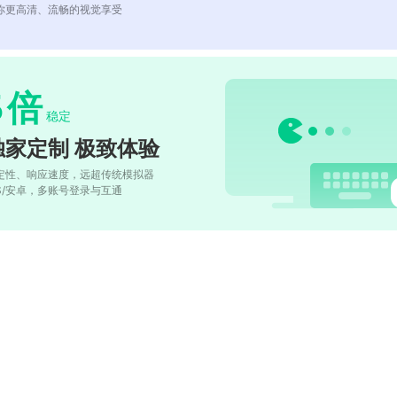
你更高清、流畅的视觉享受
5
倍
稳定
独家定制 极致体验
定性、响应速度，远超传统模拟器
OS/安卓，多账号登录与互通