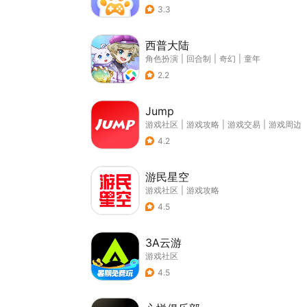
3.3
西普大陆
角色扮演
|
回合制
|
奇幻
|
童年
2.2
Jump
游戏社区
|
游戏攻略
|
游戏交易
|
游戏周边
4.2
游民星空
游戏社区
|
游戏攻略
4.5
3A云游
游戏社区
4.5