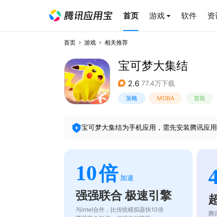
首页
游戏
软件
资
首页
游戏
相关推荐
宝可梦大集结
2.6
77.4万下载
策略
MOBA
冒险
宝可梦大集结
为手机应用，需先安装腾讯应用
10
倍
加速
强强联合 极速引擎
与intel合作，比传统模拟器快10倍
腾