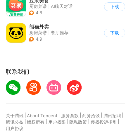
豆果美食
厨房菜谱
|
AI聊天对话
下载
4.8
熊猫外卖
厨房菜谱
|
餐厅推荐
下载
|
酒店
|
外卖订餐
4.9
联系我们
|
|
|
|
|
关于腾讯
About Tencent
服务条款
商务洽谈
腾讯招聘
|
|
|
|
|
腾讯公益
版权所有
用户权限
隐私政策
侵权投诉指引
用户协议