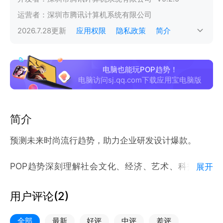
运营者：
深圳市腾讯计算机系统有限公司
2026.7.28
更新
应用权限
隐私政策
简介
电脑也能玩POP趋势！
电脑访问sj.qq.com下载应用宝电脑版
简介
预测未来时尚流行趋势，助力企业研发设计爆款。
POP趋势深刻理解社会文化、经济、艺术、科技、美
展开
学等领域的潮流，深入研究生活方式和流行趋势，准确
把握时尚商业、社交等领域的创新，用色彩配色、图案
用户评论(
2
)
趋势、工艺潮流、文化元素等最新时尚资讯激发时尚设
计人员的设计灵感，帮助时尚行业专业工作人员提高工
全部
最新
好评
中评
差评