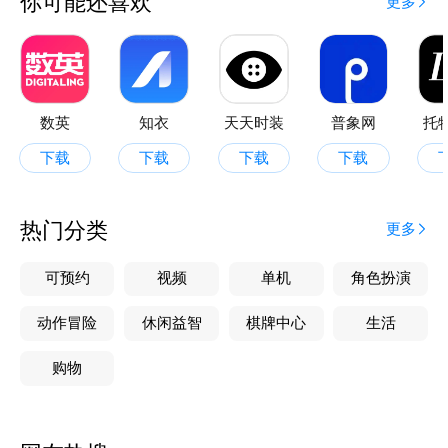
你可能还喜欢
更多
大数据驱动设计研发，针对核心单品、电商品牌、图案
花型等多维度进行数据分析，设计出更符合市场的时尚
单品。
【款式画册】
汇集全球各版时尚杂志流行大片，奢侈品牌大片，大牌
数英
知衣
天天时装
普象网
托
每季广告大片，为您提供时尚搭配设计灵感。
下载
下载
下载
下载
---------------------------------------------------
------------------------------------
官方网站：http://www.pop-fashion.com/
热门分类
更多
售前电话：4008-210-500（周一至周六09:00-
18:00）
可预约
视频
单机
角色扮演
售后电话：4008-210-662（周一至周六09:00-
18:00）
动作冒险
休闲益智
棋牌中心
生活
购物