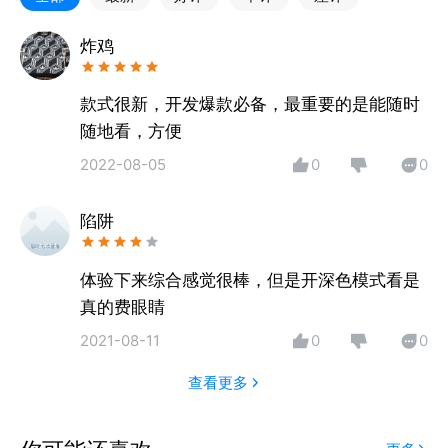
作效率。目前POP趋势涉足了服装、鞋子、箱包、家
居/家纺、珠宝首饰5个行业。
炸鸡
【前瞻趋势】
立足全球视角，前瞻趋势推动产业升级，洞察多维度行
款式很新，开发爆款必备，最重要的是能随时
业走势及主题性趋势指导，提前市场8-12个月发布流
随地看，方便
行趋势，同时给予企业直接落地应用指导。
2022-08-05
0
0
【色彩趋势】
聚焦核心色彩，涵盖主题、单品、关键色、色彩验证，
陷阱
提供海量色彩流行趋势全方案内容。
【流行分析】
数据驱动流行，分析发布会、订货会、大牌、设计师/
体验下来综合感觉很棒，但是开深色模式看是
标杆品牌、零售/批发市场、展会、社媒等市场动态，
真的费眼睛
捕捉爆款，提炼热门元素，提早为下一季研发做预判。
2021-08-11
0
0
【热门款式】
汇集国际一线品牌、设计师品牌、电商品牌、INS街拍
查看更多
等最新成衣款式，海量款式图库每日更新。
【TOP款式】