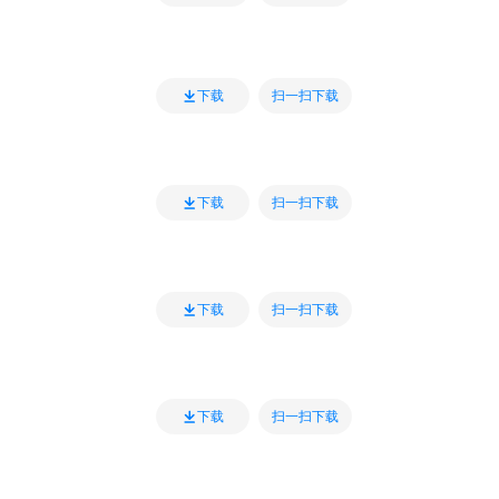
扫一扫下载
下载
扫一扫下载
下载
扫一扫下载
下载
扫一扫下载
下载