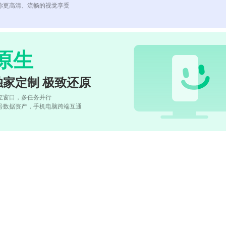
你更高清、流畅的视觉享受
原生
独家定制 极致还原
立窗口，多任务并行
号数据资产，手机电脑跨端互通