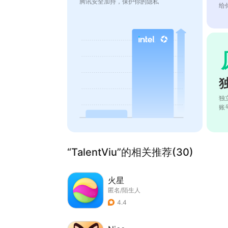
腾讯安全加持，保护你的隐私
给
独
账
“TalentViu”的相关推荐(30)
火星
匿名/陌生人
4.4