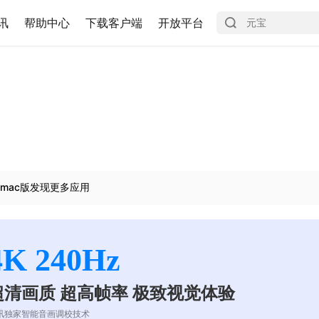
讯
帮助中心
下载客户端
开放平台
mac版发现更多应用
4K 240Hz
超清画质 超高帧率 极致视觉体验
讯独家智能音画调校技术