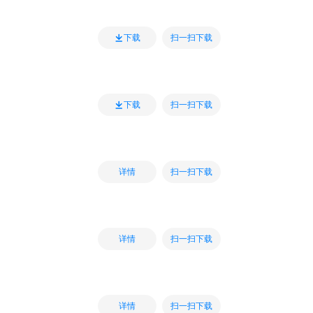
扫一扫下载
下载
扫一扫下载
下载
扫一扫下载
详情
扫一扫下载
详情
扫一扫下载
详情