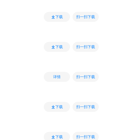
扫一扫下载
下载
扫一扫下载
下载
扫一扫下载
详情
扫一扫下载
下载
扫一扫下载
下载