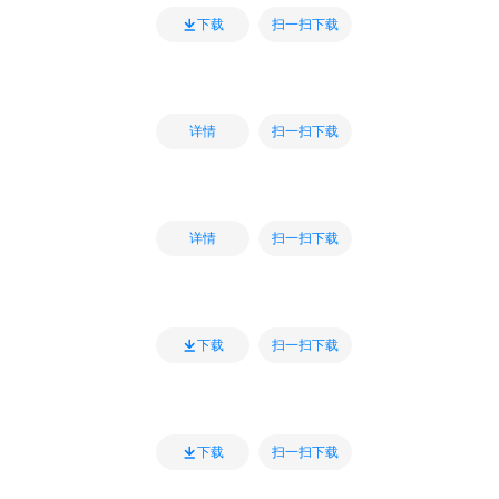
扫一扫下载
下载
扫一扫下载
详情
扫一扫下载
详情
扫一扫下载
下载
扫一扫下载
下载