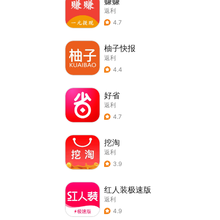
赚赚
返利
4.7
柚子快报
返利
4.4
好省
返利
4.7
挖淘
返利
3.9
红人装极速版
返利
4.9