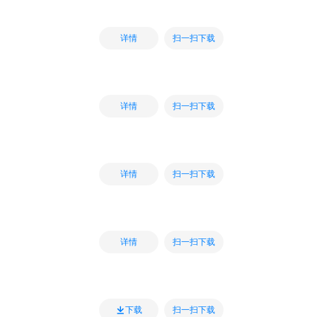
扫一扫下载
详情
扫一扫下载
详情
扫一扫下载
详情
扫一扫下载
详情
扫一扫下载
下载