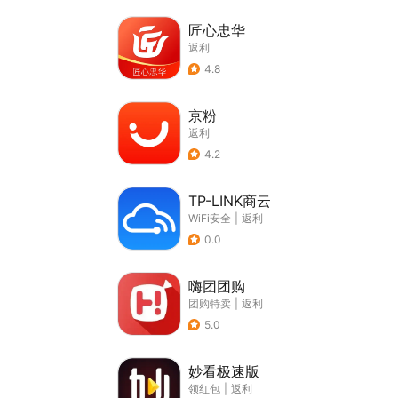
匠心忠华
返利
4.8
京粉
返利
4.2
TP-LINK商云
WiFi安全
|
返利
0.0
嗨团团购
团购特卖
|
返利
5.0
妙看极速版
领红包
|
返利