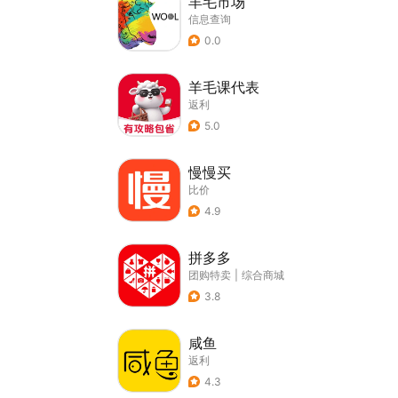
羊毛市场
信息查询
0.0
羊毛课代表
返利
5.0
慢慢买
比价
4.9
拼多多
团购特卖
|
综合商城
3.8
咸鱼
返利
4.3