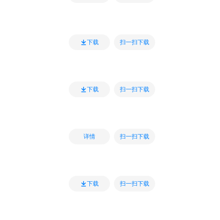
扫一扫下载
下载
扫一扫下载
下载
扫一扫下载
详情
扫一扫下载
下载