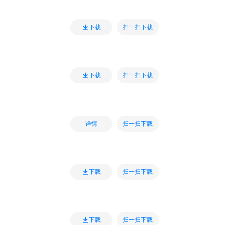
扫一扫下载
下载
扫一扫下载
下载
扫一扫下载
详情
扫一扫下载
下载
扫一扫下载
下载