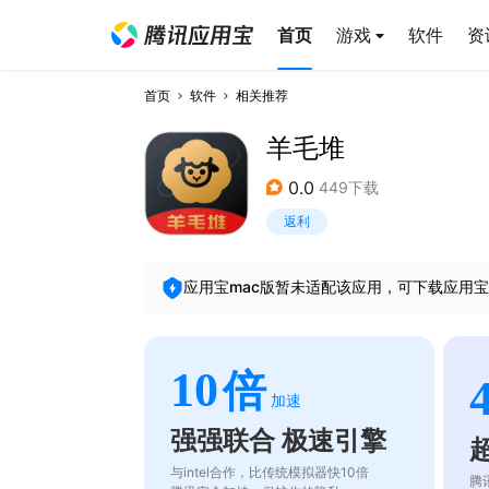
首页
游戏
软件
资
首页
软件
相关推荐
羊毛堆
0.0
449下载
返利
应用宝mac版暂未适配该应用，可下载应用宝
10
倍
加速
强强联合 极速引擎
与intel合作，比传统模拟器快10倍
腾