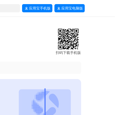
应用宝
手机版
应用宝
电脑版
扫码下载手机版