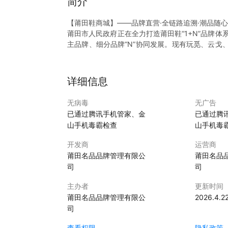
简介
【莆田鞋商城】——品牌直营·全链路追溯·潮品随
莆田市人民政府正在全力打造莆田鞋“1+N”品牌体
主品牌、细分品牌“N”协同发展。现有玩觅、云戈
授权，在专业运动鞋、定制鞋、工装鞋、功能鞋和童
质，以满足消费者日益增长的多样化、个性化需求
莆田鞋商城App作为莆田鞋品牌数智创新平台，
详细信息
费：
品质保障：高于国标对标欧美的质量标准，严格把
无病毒
无广告
产业带直供：深度整合莆田本土优质供应链，精选
已通过腾讯手机管家、金
已通过腾
自建溯源体系：一物一码，凭码溯源，精准查询到
山手机毒霸检查
山手机毒
开发商
运营商
莆田名品品牌管理有限公
莆田名品
司
司
主办者
更新时间
莆田名品品牌管理有限公
2026.4.2
司
查看权限
隐私政策