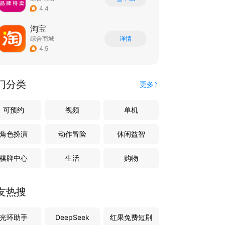
4.4
淘宝
综合商城
详情
4.5
门分类
更多
可预约
视频
单机
角色扮演
动作冒险
休闲益智
棋牌中心
生活
购物
友热搜
光环助手
DeepSeek
红果免费短剧