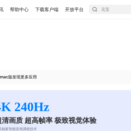
讯
帮助中心
下载客户端
开放平台
mac版发现更多应用
4K 240Hz
超清画质 超高帧率 极致视觉体验
讯独家智能音画调校技术