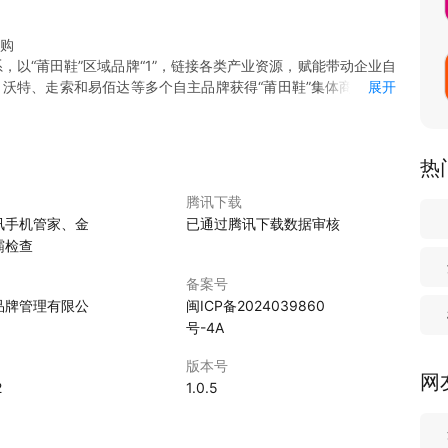
心购
系，以“莆田鞋”区域品牌“1”，链接各类产业资源，赋能带动企业自
、沃特、走索和易佰达等多个自主品牌获得“莆田鞋”集体商标使用
展开
鞋等领域增势强劲。未来莆田鞋“1+N”品牌将持续增品种、提品
。
链接多家莆田本地自主品牌资源，以三大核心优势重新定义品质消
热
控产品品质，与莆田海关开展深度合作，为产品提供质检保障。
腾讯下载
原创设计热款。
讯手机管家、金
已通过腾讯下载数据审核
每一款鞋的出处和路径。
霸检查
备案号
品牌管理有限公
闽ICP备2024039860
号-4A
版本号
网
2
1.0.5