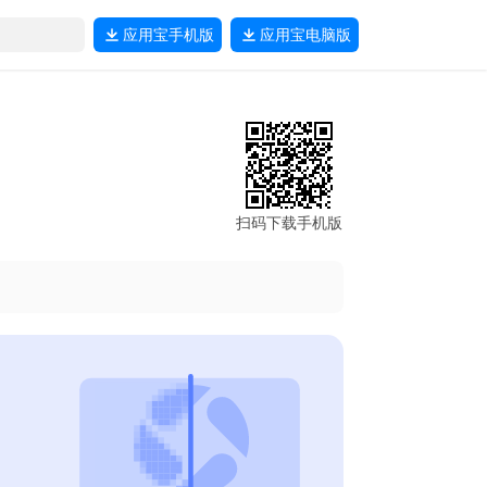
应用宝
手机版
应用宝
电脑版
扫码下载手机版