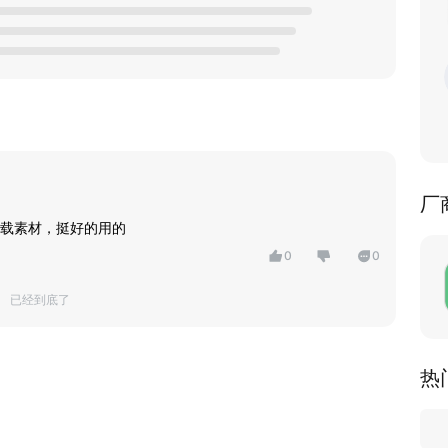
厂
载素材，挺好的用的
0
0
已经到底了
热