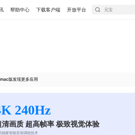
讯
帮助中心
下载客户端
开放平台
mac版发现更多应用
4K 240Hz
超清画质 超高帧率 极致视觉体验
讯独家智能音画调校技术