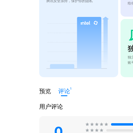
腾讯安全加持，保护你的隐私
给
独
账
1
预览
评论
用户评论
0