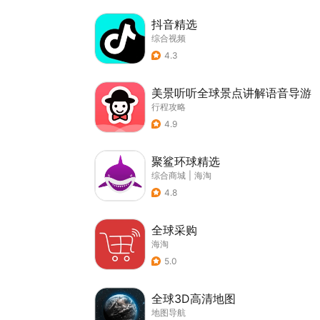
抖音精选
综合视频
4.3
美景听听全球景点讲解语音导游
行程攻略
4.9
聚鲨环球精选
综合商城
|
海淘
4.8
全球采购
海淘
5.0
全球3D高清地图
地图导航