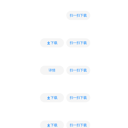
扫一扫下载
扫一扫下载
下载
扫一扫下载
详情
扫一扫下载
下载
扫一扫下载
下载