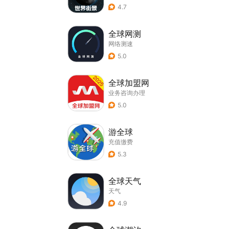
4.7
全球网测
网络测速
5.0
全球加盟网
业务咨询办理
5.0
游全球
充值缴费
5.3
全球天气
天气
4.9