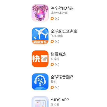
涂个壁纸精选
儿童绘本故事
0.0
全球航班查询宝
飞机/航班
0.0
快看精选
短视频
0.0
全球语音翻译
其他
0.0
YJDS APP
遥控器