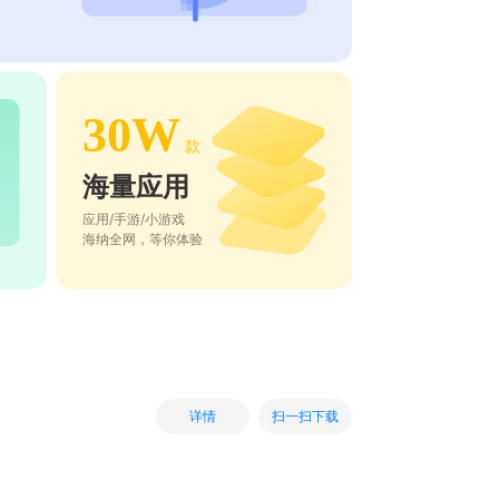
30W
款
海量应用
应用/手游/小游戏
海纳全网，等你体验
扫一扫下载
详情