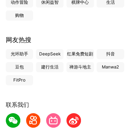
动作冒险
休闲益智
棋牌中心
生活
官方网站：http://www.mwee.cn/
购物
网友热搜
光环助手
DeepSeek
红果免费短剧
抖音
豆包
建行生活
禅游斗地主
Manwa2
FitPro
联系我们