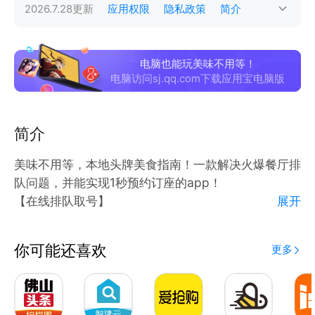
2026.7.28
更新
应用权限
隐私政策
简介
电脑也能玩美味不用等！
电脑访问sj.qq.com下载应用宝电脑版
简介
美味不用等，本地头牌美食指南！一款解决火爆餐厅排
队问题，并能实现1秒预约订座的app！
【在线排队取号】
展开
火爆餐厅排长队，现场排队占时间！
和同事亲友聚餐，用美味不用等app在家、在办公室、
你可能还喜欢
更多
在任何地方选择餐厅，在线排队，到店即食。
【实时查看排队进程】
手握号单守门口，心惊胆战怕过号！