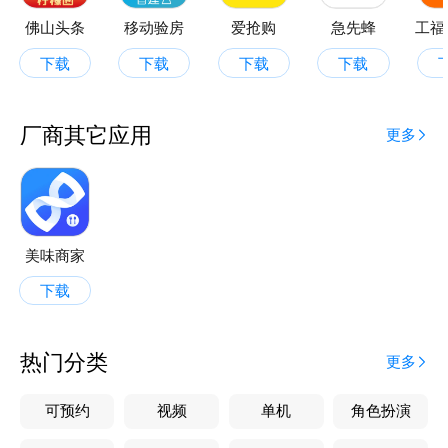
线上取号后或用app扫排号单二维码，实时查看排队进
佛山头条
移动验房
爱抢购
急先蜂
工福
程，准确预估就餐时间，无需现场等位。
下载
下载
下载
下载
【在线预约订座】
告别繁琐电话预订流程，保证预订成功！
厂商其它应用
更多
约会？团建？生日趴？告别繁琐的电话预订，用美味不
用等app一键预约，1秒成功！
【本地头牌美食指南】
网罗各类美食，从后起之秀到百年传承，美食诸多，任
美味商家
君挑选！老字号、网红、高端餐厅、弄堂小店一网打
下载
尽！定位本地，搜寻头牌，便捷生活，一手掌握，尽在
美味不用等！
热门分类
更多
美味不用等，让每位都不用等~
可预约
视频
单机
角色扮演
【联系我们】