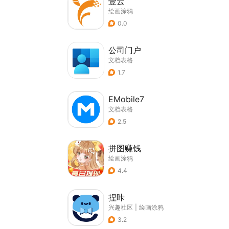
壹云
绘画涂鸦
0.0
公司门户
文档表格
1.7
EMobile7
文档表格
2.5
拼图赚钱
绘画涂鸦
4.4
捏咔
兴趣社区
|
绘画涂鸦
3.2