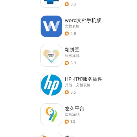
3.6
word文档手机版
文档表格
4.6
颂拼豆
绘画涂鸦
3.3
HP 打印服务插件
其他
|
文档表格
3.5
悠久平台
绘画涂鸦
1.0