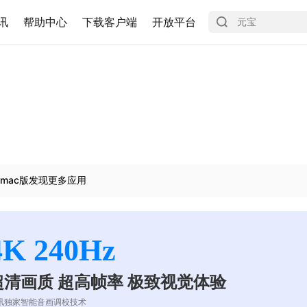
讯
帮助中心
下载客户端
开放平台
mac版发现更多应用
4K 240Hz
超清画质 超高帧率 极致视觉体验
讯独家智能音画调校技术