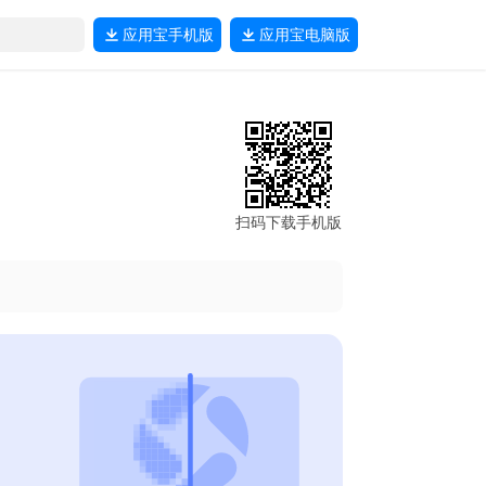
应用宝
手机版
应用宝
电脑版
扫码下载手机版