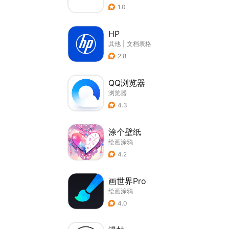
1.0
HP
其他
|
文档表格
2.8
QQ浏览器
浏览器
4.3
涂个壁纸
绘画涂鸦
4.2
画世界Pro
绘画涂鸦
4.0