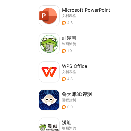
Microsoft PowerPoint
文档表格
4.3
蛙漫画
绘画涂鸦
1.0
WPS Office
文档表格
4.8
鲁大师3D评测
远程控制
0.0
漫蛙
绘画涂鸦