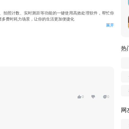
、拍照计数、实时测距等功能的一键使用高效处理软件，帮忙你
诸多费时耗力场景，让你的生活更加便捷化
展开
活（竹签、珍珠、养殖动物等）等多达20+物体一键拍照物体识
之间距离，装修、建筑、日常使用神器
热
智能扫描，智能修复处理成PDF高清扫描件，方便又靠谱
白试卷，错题随便练，宝妈带娃辅助智能工具
电子排版，内容可复制、排版不会乱
0
0
网