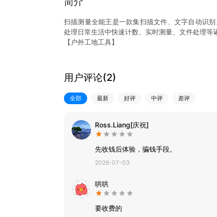
简介
扫描测量全能王是一款集扫描文件、文字自动识别
处理日常生活中快速计数、实时测量、文件处理等
【户外工地工具】
拍照计数：支持建筑工地（钢筋、方管等）、日常生
别，精准计数
实时测距：支持相机精准选点，快速测量物体两点
用户评论(
2
)
【学习办公工具】
扫描文件：支持文件、图片、证件、书籍等多类内容
全部
最新
好评
中评
差评
试卷去手写：支持拍照去除手写笔迹，快速还原空
文字表格识别：支持识别纸质表格文字，一键转化
Ross.Liang[庆祝]
先收钱后体验，骗钱手段。
2026-07-03
哄哄
要收费的