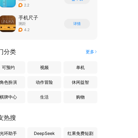
2.2
手机尺子
测距
详情
4.2
门分类
更多
可预约
视频
单机
角色扮演
动作冒险
休闲益智
棋牌中心
生活
购物
友热搜
光环助手
DeepSeek
红果免费短剧