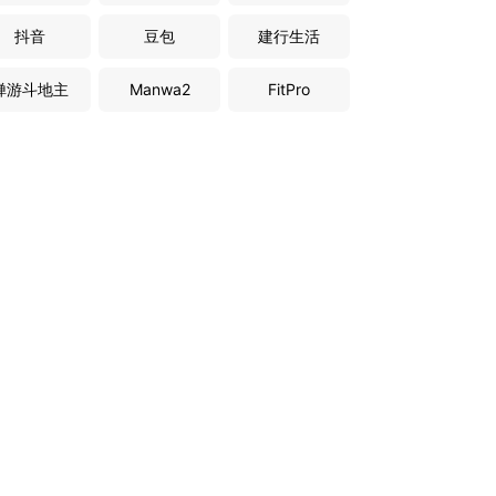
抖音
豆包
建行生活
禅游斗地主
Manwa2
FitPro