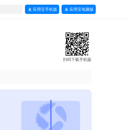
应用宝
手机版
应用宝
电脑版
扫码下载手机版