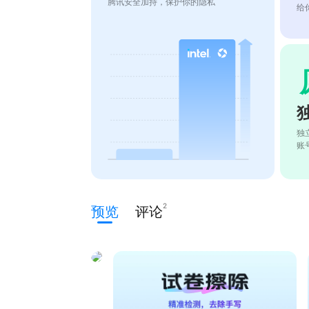
腾讯安全加持，保护你的隐私
给
独
账
2
预览
评论