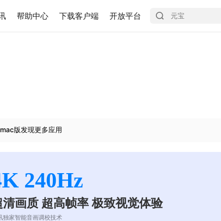
讯
帮助中心
下载客户端
开放平台
mac版发现更多应用
4K 240Hz
超清画质 超高帧率 极致视觉体验
讯独家智能音画调校技术