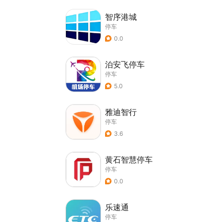
智序港城
停车
0.0
泊安飞停车
停车
5.0
雅迪智行
停车
3.6
黄石智慧停车
停车
0.0
乐速通
停车