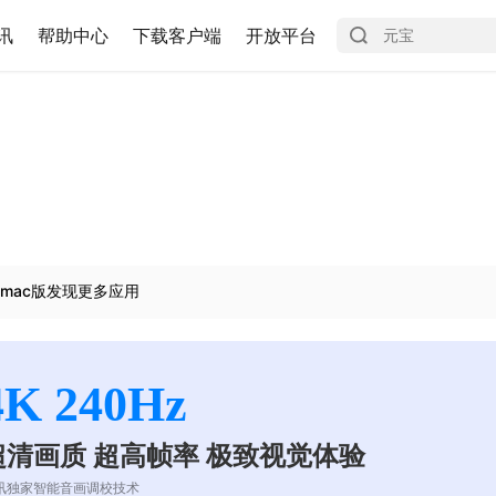
讯
帮助中心
下载客户端
开放平台
mac版发现更多应用
4K 240Hz
超清画质 超高帧率 极致视觉体验
讯独家智能音画调校技术