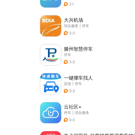
2.1
大兴机场
综合服务
|
停车
0.0
滕州智慧停车
停车
0.0
一键挪车找人
其他
|
停车
0.0
云社区+
停车
|
综合服务
0.0