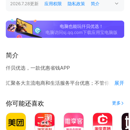
2026.7.28
更新
应用权限
隐私政策
简介
电脑也能玩仟贝优选！
电脑访问sj.qq.com下载应用宝电脑版
简介
仟贝优选，一款优惠省钱APP
汇聚各大主流电商和生活服务平台优惠；不管你是都市
展开
白领，全职宝妈，还是学生党，都能在仟贝优选找到你
想要的优惠。
你可能还喜欢
更多
猜你喜欢、品牌好货、抖音推荐栏目直击你心中所想，
让你高效享优惠。