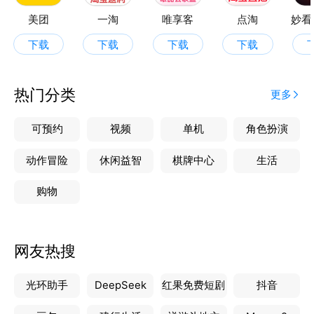
分享达人实物评测，看得见的品质，购物更放心！
美团
一淘
唯享客
点淘
妙看
下载
下载
下载
下载
立即下载仟贝优选领券享优惠，更全面，更高效，更贴
心！
热门分类
更多
可预约
视频
单机
角色扮演
动作冒险
休闲益智
棋牌中心
生活
购物
网友热搜
光环助手
DeepSeek
红果免费短剧
抖音