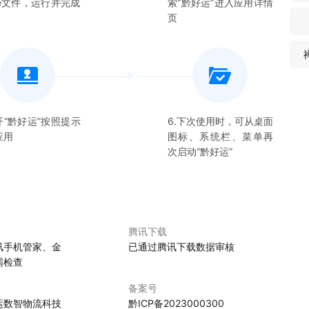
xe文件，运行并完成
索“
黔好运
”进入应用详情
页
开“
黔好运
”按照提示
6.下次使用时，可从桌面
应用
图标、系统栏、菜单再
次启动“
黔好运
”
腾讯下载
讯手机管家、金
已通过腾讯下载数据审核
霸检查
备案号
运数智物流科技
黔ICP备2023000300