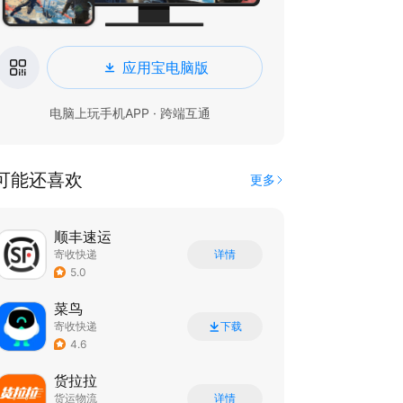
应用宝电脑版
电脑上玩手机APP · 跨端互通
可能还喜欢
更多
顺丰速运
寄收快递
详情
5.0
菜鸟
寄收快递
下载
4.6
货拉拉
货运物流
详情