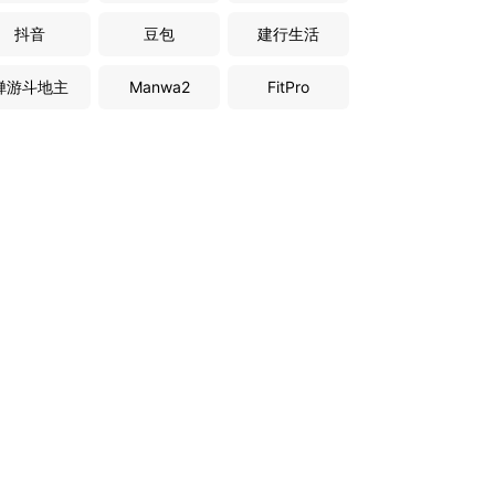
抖音
豆包
建行生活
禅游斗地主
Manwa2
FitPro