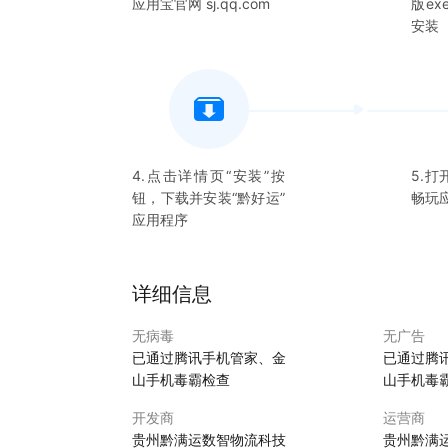
应用宝官网 sj.qq.com
版e
安装
4.点击详情页“安装”按
5.打
钮，下载并安装“
黔好运
”
畅玩
应用程序
详细信息
无病毒
无广告
已通过腾讯手机管家、金
已通过腾
山手机毒霸检查
山手机毒
开发商
运营商
贵州黔满运数智物流科技
贵州黔满