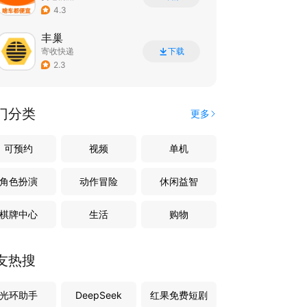
4.3
丰巢
寄收快递
下载
2.3
门分类
更多
可预约
视频
单机
角色扮演
动作冒险
休闲益智
棋牌中心
生活
购物
友热搜
光环助手
DeepSeek
红果免费短剧