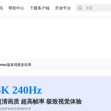
讯
帮助中心
下载客户端
开放平台
mac版发现更多应用
4K 240Hz
超清画质 超高帧率 极致视觉体验
讯独家智能音画调校技术