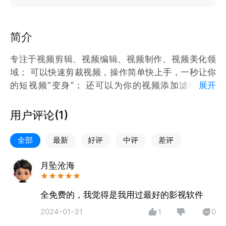
简介
专注于视频剪辑、视频编辑、视频制作、视频美化领
域； 可以快速剪裁视频，操作简单快上手，一秒让你
的短视频“变身”； 还可以为你的视频添加滤镜、贴
展开
纸； 艺术只需轻轻一点，要时尚更要个性，让你的生
活不再平庸，让生活一秒变大片，支持链接播放；内置
用户评论(
1
)
视频格式转换，只为你的视频提供别样质感！ 应用还
可以视频投屏，让你享受大屏畅享。
全部
最新
好评
中评
差评
月坠沧海
全免费的，我觉得是我用过最好的影视软件
2024-01-31
1
0