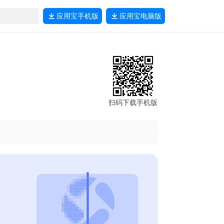
应用宝
手机版
应用宝
电脑版
扫码下载手机版