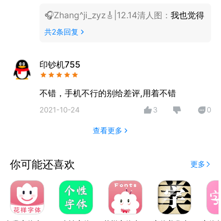
🎧Zhang^ji_zyz🎸|12.14清人图
：
我也觉得
共
2
条回复
印钞机755
不错，手机不行的别给差评,用着不错
2021-10-24
3
0
查看更多
你可能还喜欢
更多