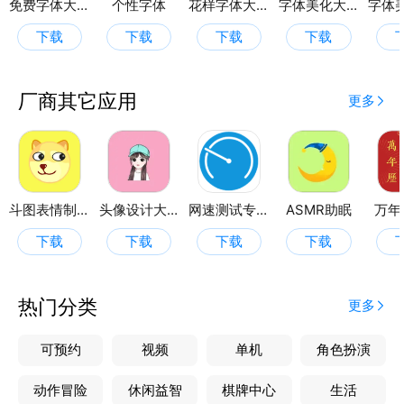
免费字体大全
个性字体
花样字体大全
字体美化大师
下载
下载
下载
下载
厂商其它应用
更多
斗图表情制作
头像设计大全
网速测试专家
ASMR助眠
万年
下载
下载
下载
下载
热门分类
更多
可预约
视频
单机
角色扮演
动作冒险
休闲益智
棋牌中心
生活