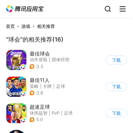
首页
游戏
相关推荐
“球会”的相关推荐(16)
最佳球会
动作冒险
|
团体经营
下载
|
足球
|
匹配对战
3.3
最佳11人
策略
|
卡牌
|
足球
下载
|
战术竞技
3.8
超迷足球
休闲益智
|
PvP
|
足球
下载
|
挑战破纪录
5.0