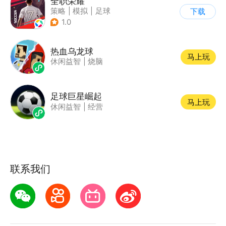
全职荣耀
策略
|
模拟
|
足球
下载
|
写实
1.0
热血乌龙球
马上玩
休闲益智
|
烧脑
足球巨星崛起
马上玩
休闲益智
|
经营
联系我们