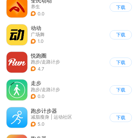
全民动动
养生
下载
0.0
动动
广场舞
下载
1.0
悦跑圈
跑步/走路计步
下载
4.7
走步
跑步/走路计步
下载
0.0
跑步计步器
减脂瘦身
|
运动社区
下载
5.0