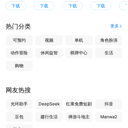
智能AI口语测评，从单词到句子，每个测评不仅有分
下载
下载
下载
下载
数，更有详细的解读，让你读准每一个单词、每一个句
子，练就一口流利的口语。
热门分类
更多
3，知识点匹配应试真题训练，学好新概念得高分；
每节课程配套历年全国小升初、初升高的真题，从新概
可预约
视频
单机
角色扮演
念知识点到应试的知识点无缝切换。邀请互联网名师讲
解每一道真题，学习我们的新概念一定可以拿高分。
动作冒险
休闲益智
棋牌中心
生活
购物
4，AI 智能复习，听说读写全方位训练
AI智能算法推荐复习，根据艾宾浩斯记忆曲线及错题
本，智能推荐复习，让你再也忘不了。针对单词、语
网友热搜
法、句子、听力全方位的练习。更有PDF导出、预览、
语速调节、分享、查词、收藏、生词本等多种丰富功能
光环助手
DeepSeek
红果免费短剧
抖音
辅助学，英语学习从此不再困难！
豆包
建行生活
禅游斗地主
Manwa2