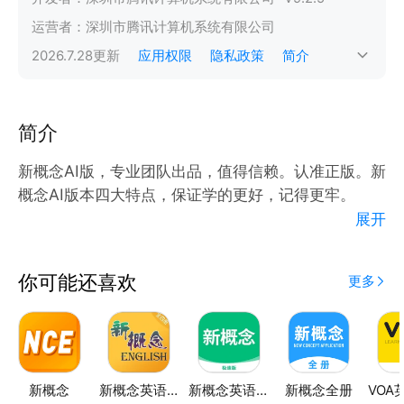
运营者：
深圳市腾讯计算机系统有限公司
2026.7.28
更新
应用权限
隐私政策
简介
简介
新概念AI版，专业团队出品，值得信赖。认准正版。新
概念AI版本四大特点，保证学的更好，记得更牢。
展开
1，原创插图，权威名师讲解，学会真的很容易；
每篇文章配有原创插画，让人耳目一新；名师领读每一
你可能还喜欢
更多
篇文章，让你听到真人地道发音，随时听、随时练；超
牛的是名师从单词、语法、文化、真题等四方面详解每
篇文章，让你从听懂到学懂。
2，名师带读 + AI 智能纠音，让你掌握地道发音；
新概念
新概念英语全四册
新概念英语极速版
新概念全册