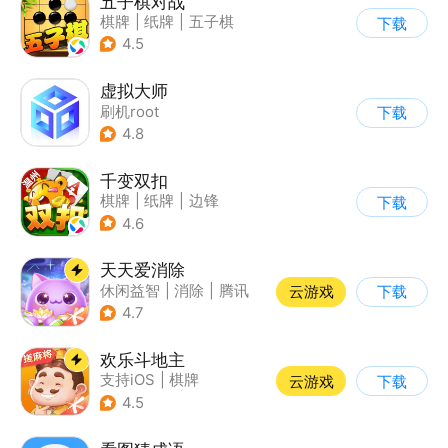
五子棋对战
棋牌
|
纸牌
|
五子棋
下载
|
卡通
4.5
虚拟大师
刷机root
下载
4.8
千变双扣
棋牌
|
纸牌
|
边锋
下载
|
休闲益智
4.6
天天爱消除
休闲益智
|
消除
|
腾讯
云游戏
下载
|
单机
4.7
欢乐斗地主
支持iOS
|
棋牌
云游戏
下载
|
即时战略
|
Q版
4.5