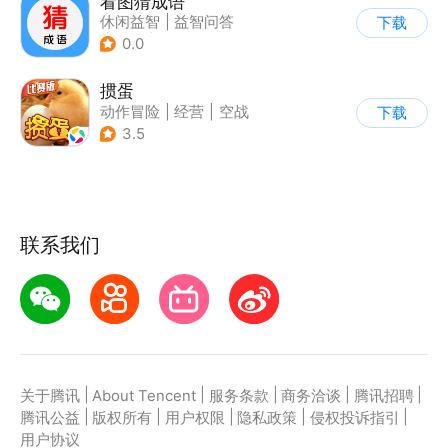
看图猜成语
休闲益智
|
益智问答
下载
|
成语
|
学习教育
0.0
掼蛋
动作冒险
|
经营
|
空战
下载
|
儿童游戏
3.5
联系我们
|
|
|
|
|
关于腾讯
About Tencent
服务条款
商务洽谈
腾讯招聘
|
|
|
|
|
腾讯公益
版权所有
用户权限
隐私政策
侵权投诉指引
用户协议