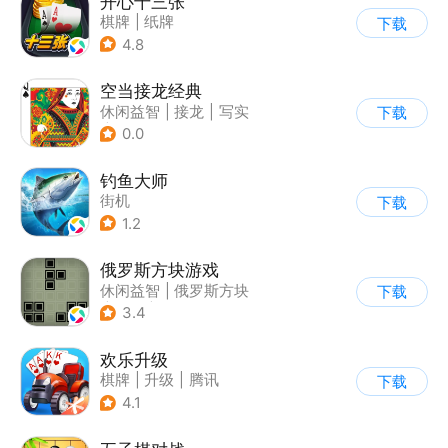
开心十三张
棋牌
|
纸牌
下载
4.8
空当接龙经典
休闲益智
|
接龙
|
写实
下载
|
棋牌
0.0
钓鱼大师
街机
下载
1.2
俄罗斯方块游戏
休闲益智
|
俄罗斯方块
下载
|
童年
|
消除
3.4
欢乐升级
棋牌
|
升级
|
腾讯
下载
4.1