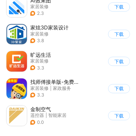
AI效果图
家居装修
下载
2.3
家炫3D家装设计
家居装修
下载
3.8
旷远生活
家居装修
下载
3.3
找师傅接单版-免费派单接单
家居装修
|
家政服务
下载
3.3
金制空气
遥控器
|
智能家居
下载
|
家居装修
0.0