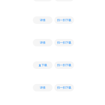
扫一扫下载
详情
扫一扫下载
详情
扫一扫下载
下载
扫一扫下载
详情