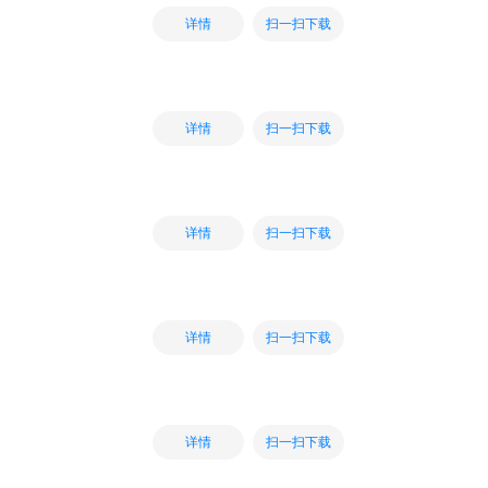
扫一扫下载
详情
扫一扫下载
详情
扫一扫下载
详情
扫一扫下载
详情
扫一扫下载
详情