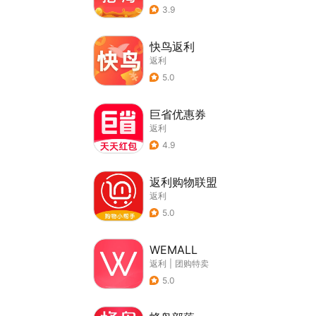
3.9
快鸟返利
返利
5.0
巨省优惠券
返利
4.9
返利购物联盟
返利
5.0
WEMALL
返利
|
团购特卖
5.0