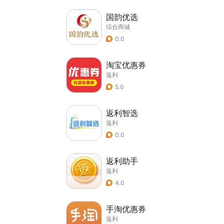
国韵优选
综合商城
0.0
淘宝优惠券
返利
5.0
返利智选
返利
0.0
返利助手
返利
4.0
手淘优惠券
返利