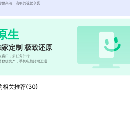
你更高清、流畅的视觉享受
原生
独家定制 极致还原
立窗口，多任务并行
号数据资产，手机电脑跨端互通
相关推荐(30)