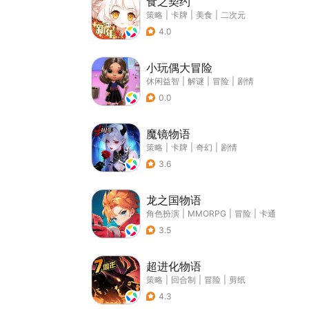
食之契约
策略
|
卡牌
|
美食
|
二次元
4.0
小玩偶大冒险
休闲益智
|
解谜
|
冒险
|
剧情
0.0
魔镜物语
策略
|
卡牌
|
奇幻
|
剧情
3.6
龙之国物语
角色扮演
|
MMORPG
|
冒险
|
卡通
3.5
超进化物语
策略
|
回合制
|
冒险
|
剪纸
4.3