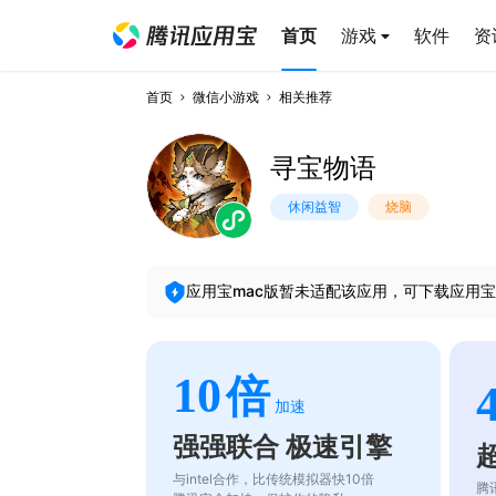
首页
游戏
软件
资
首页
微信小游戏
相关推荐
寻宝物语
休闲益智
烧脑
应用宝mac版暂未适配该应用，可下载应用宝
10
倍
加速
强强联合 极速引擎
与intel合作，比传统模拟器快10倍
腾