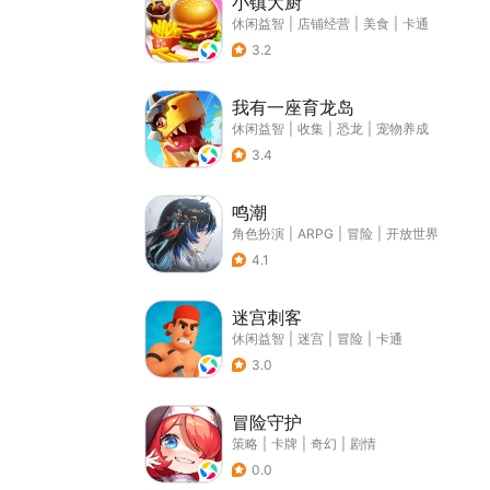
小镇大厨
休闲益智
|
店铺经营
|
美食
|
卡通
3.2
我有一座育龙岛
休闲益智
|
收集
|
恐龙
|
宠物养成
3.4
鸣潮
角色扮演
|
ARPG
|
冒险
|
开放世界
4.1
迷宫刺客
休闲益智
|
迷宫
|
冒险
|
卡通
3.0
冒险守护
策略
|
卡牌
|
奇幻
|
剧情
0.0