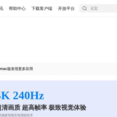
讯
帮助中心
下载客户端
开放平台
mac版发现更多应用
4K 240Hz
超清画质 超高帧率 极致视觉体验
讯独家智能音画调校技术