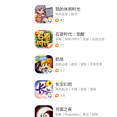
我的休闲时光
休闲益智
|
模拟
4.1
石器时代：觉醒
策略
|
MMORPG
|
冒险
|
自由交易
2.1
奶块
创新品类
|
建造
|
冒险
|
开放世界
3.7
长安幻想
角色扮演
|
卡牌
|
冒险
|
宠物
3.9
月圆之夜
策略
|
Roguelike
|
童话
|
剧情