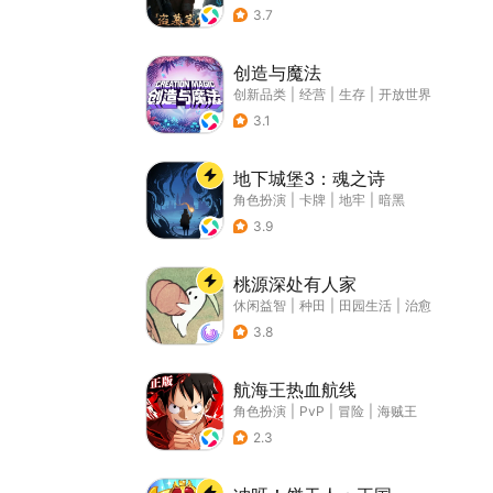
3.7
创造与魔法
创新品类
|
经营
|
生存
|
开放世界
3.1
地下城堡3：魂之诗
角色扮演
|
卡牌
|
地牢
|
暗黑
3.9
桃源深处有人家
休闲益智
|
种田
|
田园生活
|
治愈
3.8
航海王热血航线
角色扮演
|
PvP
|
冒险
|
海贼王
2.3