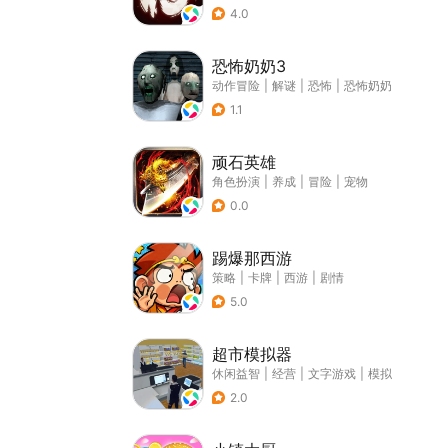
4.0
恐怖奶奶3
动作冒险
|
解谜
|
恐怖
|
恐怖奶奶
1.1
顽石英雄
角色扮演
|
养成
|
冒险
|
宠物
0.0
踢爆那西游
策略
|
卡牌
|
西游
|
剧情
5.0
超市模拟器
休闲益智
|
经营
|
文字游戏
|
模拟
2.0