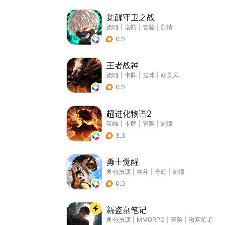
觉醒守卫之战
策略
|
塔防
|
冒险
|
剧情
0.0
王者战神
策略
|
卡牌
|
篮球
|
欧美风
0.0
超进化物语2
策略
|
卡牌
|
冒险
|
剧情
3.3
勇士觉醒
角色扮演
|
格斗
|
奇幻
|
剧情
0.0
新盗墓笔记
角色扮演
|
MMORPG
|
冒险
|
盗墓笔记