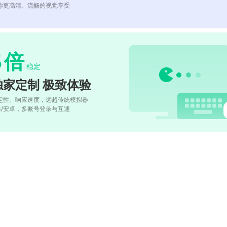
你更高清、流畅的视觉享受
5
倍
稳定
独家定制 极致体验
定性、响应速度，远超传统模拟器
OS/安卓，多账号登录与互通