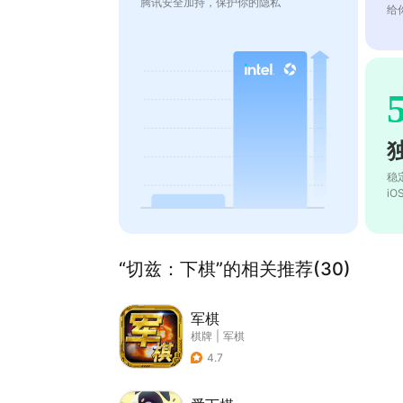
腾讯安全加持，保护你的隐私
给
稳
i
“切兹：下棋”的相关推荐(30)
军棋
棋牌
|
军棋
4.7