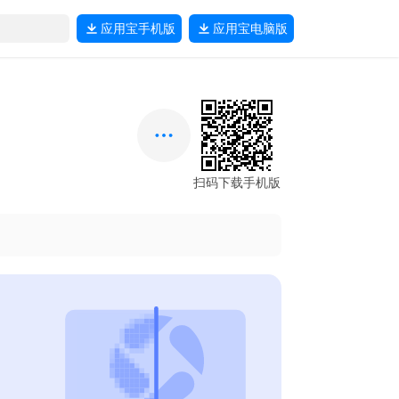
应用宝
手机版
应用宝
电脑版
扫码下载手机版