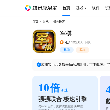
首页
游戏
软件
资
首页
游戏
相关推荐
军棋
4.7
102.0万下载
棋牌
军棋
应用宝mac版暂未适配该应用，可下载应用宝
10
倍
加速
强强联合 极速引擎
与intel合作，比传统模拟器快10倍
腾