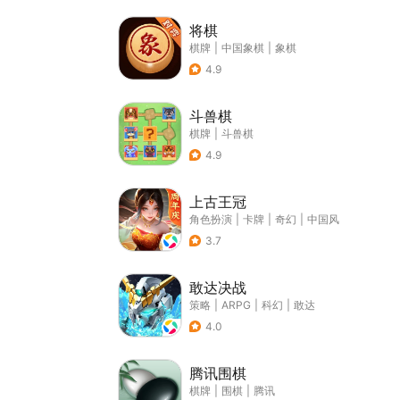
将棋
棋牌
|
中国象棋
|
象棋
4.9
斗兽棋
棋牌
|
斗兽棋
4.9
上古王冠
角色扮演
|
卡牌
|
奇幻
|
中国风
3.7
敢达决战
策略
|
ARPG
|
科幻
|
敢达
4.0
腾讯围棋
棋牌
|
围棋
|
腾讯