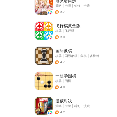
道友请留步
策略
|
卡牌
|
仙侠
|
卡通
3.7
飞行棋黄金版
棋牌
|
飞行棋
3.0
国际象棋
棋牌
|
国际象棋
|
象棋
|
多比特
4.7
一起学围棋
棋牌
|
围棋
4.8
漫威对决
策略
|
卡牌
|
科幻
|
漫威
4.2