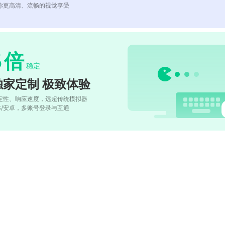
你更高清、流畅的视觉享受
5
倍
稳定
独家定制 极致体验
定性、响应速度，远超传统模拟器
OS/安卓，多账号登录与互通