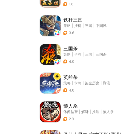
1.6
铁杆三国
策略
|
挂机
|
三国
|
中国风
3.6
三国杀
策略
|
卡牌
|
三国
|
三国杀
4.0
英雄杀
策略
|
卡牌
|
架空历史
|
腾讯
4.0
狼人杀
休闲益智
|
解谜
|
推理
|
狼人杀
2.9