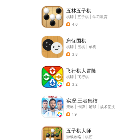
五林五子棋
棋牌
|
五子棋
|
学习教育
4.6
忘忧围棋
棋牌
|
围棋
|
单机
3.8
飞行棋大冒险
棋牌
|
飞行棋
3.2
实况:王者集结
策略
|
卡牌
|
足球
|
战术竞技
1.9
五子棋大师
游戏攻略
|
棋艺