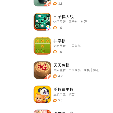
3.8
五子棋大战
休闲益智
|
五子棋
|
棋牌
1.0
井字棋
休闲益智
|
中国象棋
1.0
天天象棋
休闲益智
|
中国象棋
|
象棋
|
腾讯
4.2
爱棋道围棋
启蒙早教
|
棋艺
5.0