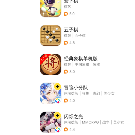
爱下棋
棋艺
5.0
五子棋
棋牌
|
五子棋
4.8
经典象棋单机版
棋牌
|
中国象棋
|
象棋
3.0
冒险小分队
休闲益智
|
收集
|
奇幻
|
美少女
4.0
闪烁之光
休闲益智
|
MMORPG
|
战争
|
美少女
4.4