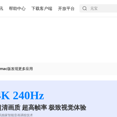
讯
帮助中心
下载客户端
开放平台
mac版发现更多应用
4K 240Hz
超清画质 超高帧率 极致视觉体验
讯独家智能音画调校技术