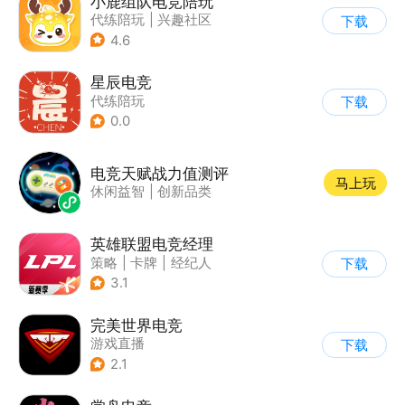
小鹿组队电竞陪玩
代练陪玩
|
兴趣社区
下载
4.6
星辰电竞
代练陪玩
下载
0.0
电竞天赋战力值测评
马上玩
休闲益智
|
创新品类
英雄联盟电竞经理
策略
|
卡牌
|
经纪人
下载
|
英雄联盟
3.1
完美世界电竞
游戏直播
下载
|
综合社区/论坛
2.1