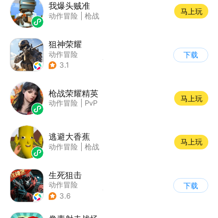
我爆头贼准
马上玩
动作冒险
|
枪战
狙神荣耀
动作冒险
下载
|
第一人称射击
|
枪战
3.1
|
写实
枪战荣耀精英
马上玩
动作冒险
|
PvP
逃避大香蕉
马上玩
动作冒险
|
枪战
生死狙击
动作冒险
下载
|
第一人称射击
|
枪战
3.6
|
战术竞技