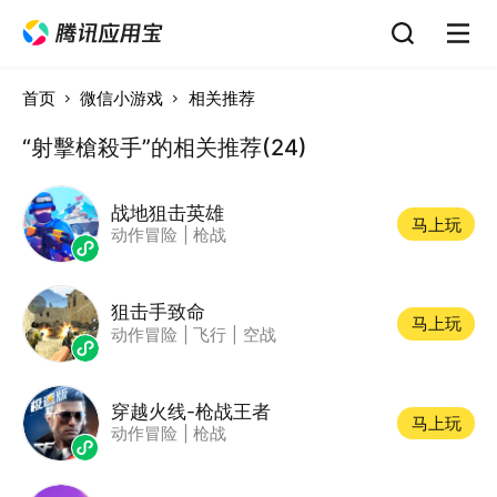
首页
微信小游戏
相关推荐
“射擊槍殺手”的相关推荐(24)
战地狙击英雄
马上玩
动作冒险
|
枪战
狙击手致命
马上玩
动作冒险
|
飞行
|
空战
穿越火线-枪战王者
马上玩
动作冒险
|
枪战