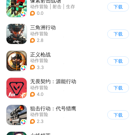
像素射击战场
动作冒险
|
射击
|
生存
下载
|
像素风
0.0
三角洲行动
动作冒险
下载
|
第一人称射击
|
枪战
2.8
|
战术竞技
正义枪战
动作冒险
下载
|
第一人称射击
|
枪战
3.3
|
战术竞技
无畏契约：源能行动
动作冒险
下载
|
第一人称射击
|
枪战
4.0
|
5v5
狙击行动：代号猎鹰
动作冒险
下载
|
第一人称射击
|
枪战
2.3
|
写实