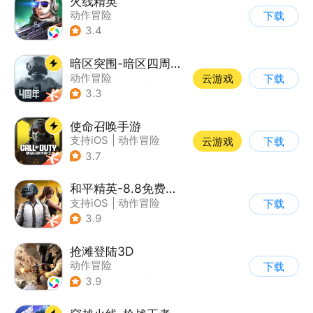
火线精英
动作冒险
下载
|
第一人称射击
|
枪战
3.4
|
写实
暗区突围-暗区四周年开启
动作冒险
云游戏
下载
|
第一人称射击
|
枪战
3.3
|
逃离塔科夫
使命召唤手游
支持iOS
|
动作冒险
云游戏
下载
|
第一人称射击
|
军事
3.7
和平精英-8.8免费领20连抽
支持iOS
|
动作冒险
下载
|
PvP
|
枪战
3.9
抢滩登陆3D
动作冒险
下载
|
第一人称射击
|
枪战
3.9
|
抢滩登陆