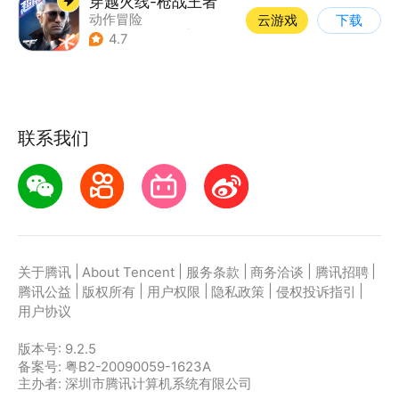
穿越火线-枪战王者
动作冒险
云游戏
下载
|
第一人称射击
|
枪战
4.7
|
穿越火线
联系我们
|
|
|
|
|
关于腾讯
About Tencent
服务条款
商务洽谈
腾讯招聘
|
|
|
|
|
腾讯公益
版权所有
用户权限
隐私政策
侵权投诉指引
用户协议
版本号:
9.2.5
备案号: 粤B2-20090059-1623A
主办者: 深圳市腾讯计算机系统有限公司