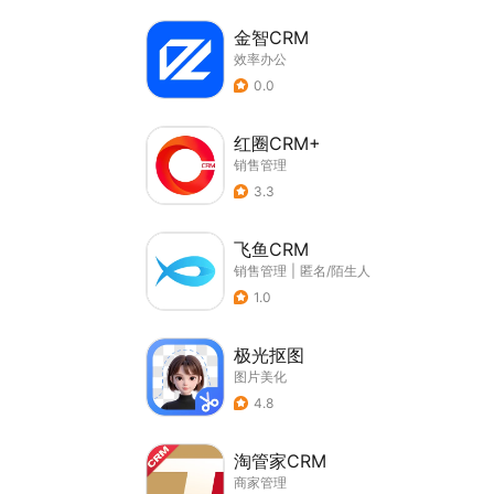
金智CRM
效率办公
0.0
红圈CRM+
销售管理
3.3
飞鱼CRM
销售管理
|
匿名/陌生人
1.0
极光抠图
图片美化
4.8
淘管家CRM
商家管理