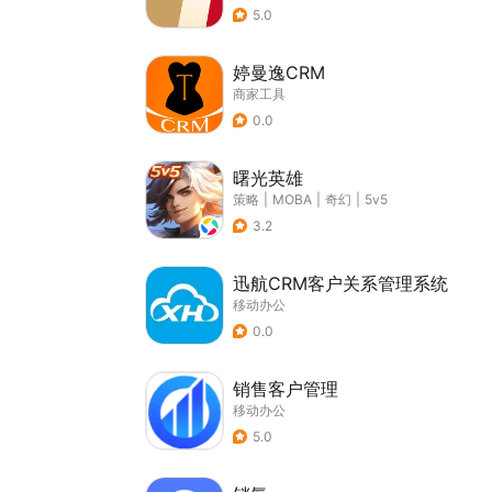
5.0
婷曼逸CRM
商家工具
0.0
曙光英雄
策略
|
MOBA
|
奇幻
|
5v5
3.2
迅航CRM客户关系管理系统
移动办公
0.0
销售客户管理
移动办公
5.0