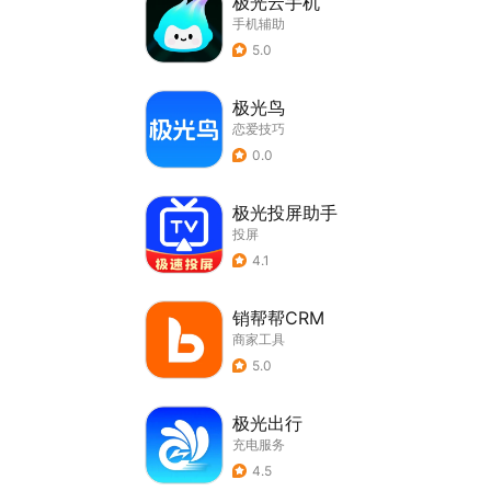
极光云手机
手机辅助
5.0
极光鸟
恋爱技巧
0.0
极光投屏助手
投屏
4.1
销帮帮CRM
商家工具
5.0
极光出行
充电服务
4.5