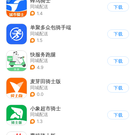
蜂鸟骑士
同城配送
下载
1.4
单聚多众包骑手端
同城配送
下载
1.5
快服务跑腿
同城配送
下载
4.9
麦芽田骑士版
同城配送
下载
0.0
小象超市骑士
同城配送
下载
1.3