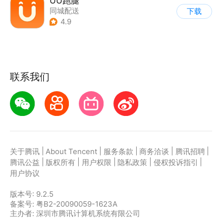
UU跑腿
同城配送
下载
4.9
联系我们
|
|
|
|
|
关于腾讯
About Tencent
服务条款
商务洽谈
腾讯招聘
|
|
|
|
|
腾讯公益
版权所有
用户权限
隐私政策
侵权投诉指引
用户协议
版本号:
9.2.5
备案号: 粤B2-20090059-1623A
主办者: 深圳市腾讯计算机系统有限公司