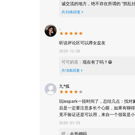
诚交流的地方，绝不存在所谓的 “扰乱社会
• 边玩边聊，让社交从游戏开始
小天地，分享生活中的喜怒哀乐，结交
共
39
条回复
的内容积极健康、合法合规。我们希望
社区互动，发现更多精彩
是轻易下这样不准确的判断哦。快来体验一
• 热门精选 + 同城推荐，发现身边的精彩
、
• 泡泡广场随时冒泡，找到兴趣搭子
• 兴趣群聊，在彩虹社区感受同伴的力量
听说评论区可以蹲女盆友
• 热搜榜单实时更新，不错过圈内新鲜事
2020-12-28
创作分享，看见你的故事
可可奶茶
：
现在有了吗？😁
• 视频模板一键成片，创作零门槛
• 百花计划为优质创作者提供流量扶持和现金激
共
18
条回复
九*狐
玩lespark一段时间了，总结几点：
后是一定要注意多长个心眼，如果有聊得
竟不验证还是可以用，来自一个假装是小
2020-01-25
橙
：
会形婚吗