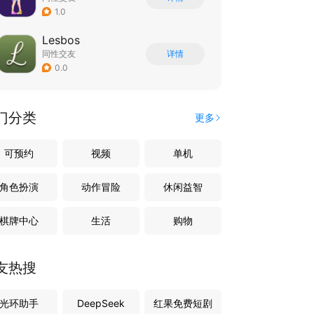
1.0
Lesbos
同性交友
详情
0.0
门分类
更多
可预约
视频
单机
角色扮演
动作冒险
休闲益智
棋牌中心
生活
购物
友热搜
光环助手
DeepSeek
红果免费短剧