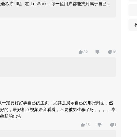
秩序” 呢。在 LesPark，每一位用户都能找到属于自己的
志同道合的朋友。 我们有严格的管理和审核机制，确保平台
大家能以更客观、理性的态度来认识和了解我们的软件，而不
下真正的 LesPark 吧，相信你会有不一样的感受。
32
18
找对象一定要好好弄自己的主页，尤其是展示自己的那张封面，然
好的，最好相互视频语音看看，不要被男生骗了呀。。。。毕
萌新的忠告
23
1