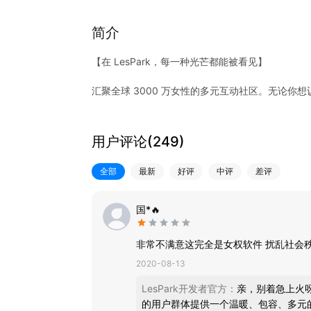
简介
【在 LesPark，每一种光芒都能被看见】
汇聚全球 3000 万女性的多元互动社区。无论你
展示才艺，还是单纯想找到一个懂你的圈子——LesP
直播互动，记录每个精彩瞬间
用户评论(
249
)
• 亮眼才艺主播 7×24 小时在线，唱歌、热舞、聊
• 支持多人连麦，一键开启属于你的语音轰趴
全部
最新
好评
中评
差评
• 丰富 K 歌曲库持续更新，以歌会友、以声传情
语音聊天，听见心动的频率
国*🔥
• 高清无损语音技术，不卡不掉不延迟
• 10 秒速配远方的她，畅所欲言
非常不满意这完全是女权软件 扰乱社会
• 语音直播间，不露脸也能收获万千粉丝
2020-08-13
趣味游戏，一秒破冰不尴尬
LesPark开发者官方
：
亲，别着急上火呀
• 骗子酒馆、消消乐、你画我猜、谁是卧底等热门
的用户群体提供一个温暖、包容、多元
• 桌球、排雷等休闲游戏随时开局