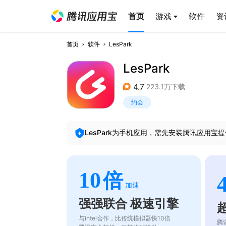
首页
游戏
软件
资
首页
软件
LesPark
LesPark
4.7
223.1万下载
约会
LesPark
为手机应用，需先安装腾讯应用宝提
10
倍
加速
强强联合 极速引擎
与intel合作，比传统模拟器快10倍
腾