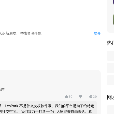
想认识新朋友、寻找灵魂伴侣、
展开
ark 都为你准备好了一切。
热
天陪伴
秩序
网
30
39
！LesPark 不是什么女权软件哦。我们的平台是为了给特定
小游戏
的社交空间。 我们致力于打造一个让大家能够自由表达、真