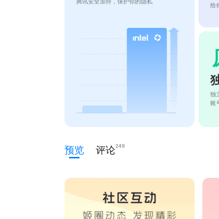
腾讯安全加持，保护你的隐私
给
独
账
249
预览
评论