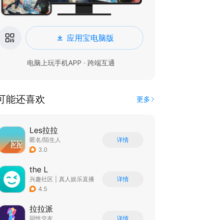
应用宝电脑版
电脑上玩手机APP · 跨端互通
可能还喜欢
更多
Les拉拉
匿名/陌生人
详情
3.0
the L
兴趣社区
|
真人娱乐直播
详情
4.5
拉拉派
同性交友
详情