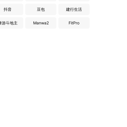
抖音
豆包
建行生活
禅游斗地主
Manwa2
FitPro