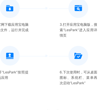
在官网下载应用宝电脑
3.打开应用宝电脑版，搜
xe文件，运行并完成
索“
LesPark
”进入应用详
情页
开“
LesPark
”按照提
6.下次使用时，可从桌面
玩应用
图标、系统栏、菜单再
次启动“
LesPark
”