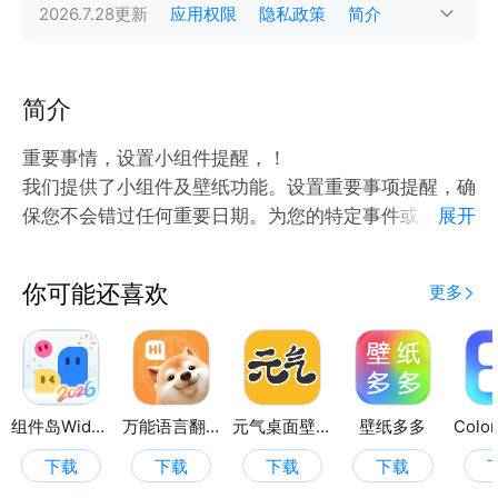
2026.7.28
更新
应用权限
隐私政策
简介
简介
重要事情，设置小组件提醒，！
我们提供了小组件及壁纸功能。设置重要事项提醒，确
保您不会错过任何重要日期。为您的特定事件或目标设
展开
置倒计时，时刻提醒自己珍惜时间。为您的特殊日子
（如春节、生日、纪念日等）定制专属小组件，让手机
你可能还喜欢
更多
桌面成为您的温馨记忆墙。一键添加和删除小组件，轻
松管理手机桌面。还有更多热门高清品质手机壁纸，快
来下载吧！
组件岛Widget Island
万能语言翻译器
元气桌面壁纸
壁纸多多
下载
下载
下载
下载