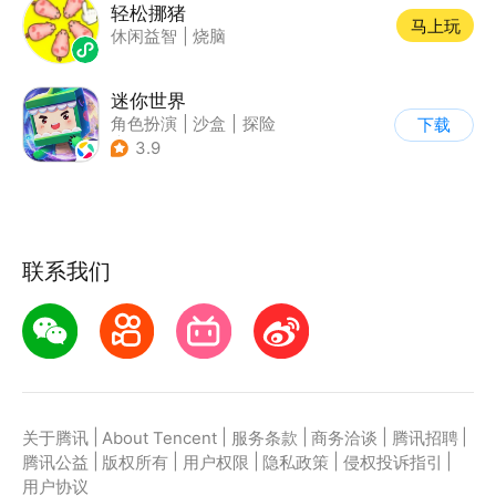
轻松挪猪
马上玩
休闲益智
|
烧脑
迷你世界
角色扮演
|
沙盒
|
探险
下载
|
我的世界
3.9
联系我们
|
|
|
|
|
关于腾讯
About Tencent
服务条款
商务洽谈
腾讯招聘
|
|
|
|
|
腾讯公益
版权所有
用户权限
隐私政策
侵权投诉指引
用户协议