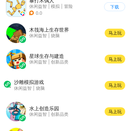
暴打木偶人
休闲益智
|
模拟
|
冒险
下载
|
暴打木偶人
0.0
木筏海上生存世界
马上玩
休闲益智
|
烧脑
星球生存与建造
马上玩
休闲益智
|
创新品类
沙雕模拟游戏
马上玩
休闲益智
|
烧脑
水上创造乐园
马上玩
休闲益智
|
创新品类