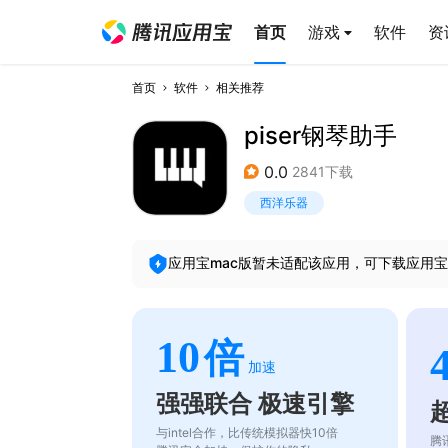
首页
游戏
软件
资
首页
软件
相关推荐
piser钢琴助手
0.0
2841下载
西洋乐器
应用宝mac版暂未适配该应用，可下载应用宝
10
倍
加速
强强联合 极速引擎
与intel合作，比传统模拟器快10倍
腾