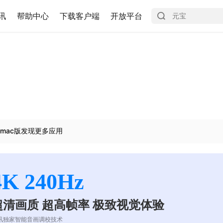
讯
帮助中心
下载客户端
开放平台
mac版发现更多应用
4K 240Hz
超清画质 超高帧率 极致视觉体验
讯独家智能音画调校技术