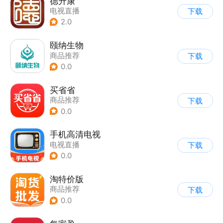
德升康
电视直播
下载
2.0
颐纳生物
商品推荐
下载
0.0
买省省
商品推荐
下载
0.0
手机高清电视
电视直播
下载
0.0
淘特价版
商品推荐
下载
0.0