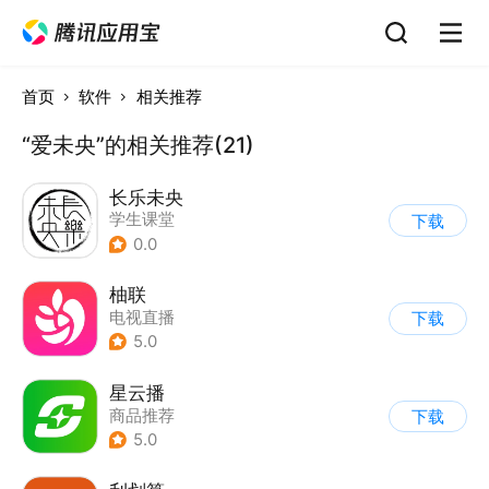
首页
软件
相关推荐
“爱未央”的相关推荐(21)
长乐未央
学生课堂
下载
0.0
柚联
电视直播
下载
5.0
星云播
商品推荐
下载
5.0