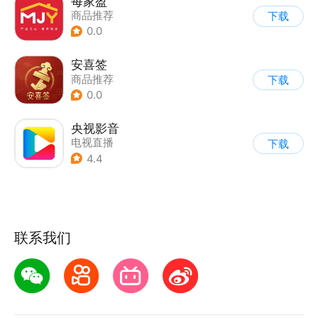
每家盈
商品推荐
下载
0.0
安喜签
商品推荐
下载
0.0
央视影音
电视直播
下载
4.4
联系我们