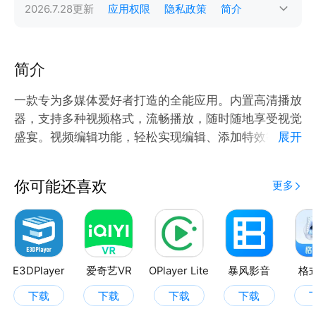
2026.7.28
更新
应用权限
隐私政策
简介
简介
一款专为多媒体爱好者打造的全能应用。内置高清播放
器，支持多种视频格式，流畅播放，随时随地享受视觉
盛宴。视频编辑功能，轻松实现编辑、添加特效等，打
展开
造个性化视频。音乐模板，涵盖多种风格，轻松点击即
可生成精美视频，让视频创作更加便捷高效。简洁明了
你可能还喜欢
更多
的界面设计，让您轻松上手，享受创作的乐趣。
E3DPlayer
爱奇艺VR
OPlayer Lite
暴风影音
格
下载
下载
下载
下载