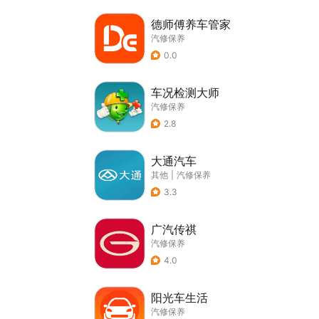
德师傅养车管家
汽修保养
0.0
车况检测大师
汽修保养
2.8
大通汽车
其他
|
汽修保养
3.3
广汽传祺
汽修保养
4.0
阳光车生活
汽修保养