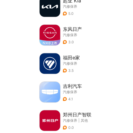
起亚 Kia
汽修保养
5.0
东风日产
汽修保养
3.0
福田e家
汽修保养
3.5
吉利汽车
汽修保养
4.1
郑州日产智联
汽修保养
|
其他
0.0