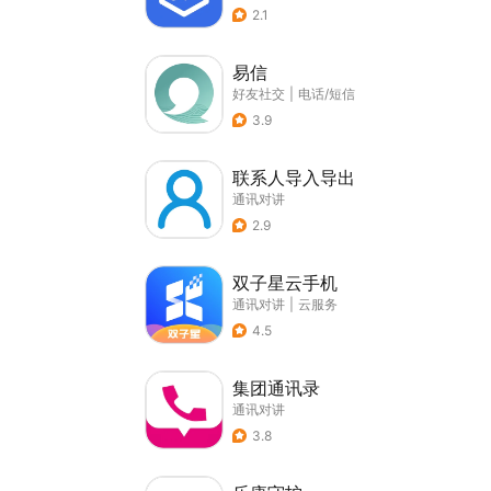
2.1
易信
好友社交
|
电话/短信
3.9
联系人导入导出
通讯对讲
2.9
双子星云手机
通讯对讲
|
云服务
4.5
集团通讯录
通讯对讲
3.8