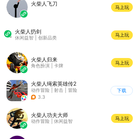
火柴人飞刀
马上玩
火柴人扔剑
马上玩
休闲益智
|
创新品类
火柴人归来
马上玩
角色扮演
|
卡牌
火柴人绳索英雄传2
动作冒险
|
射击
|
冒险
下载
|
开放世界
3.3
火柴人功夫大师
马上玩
动作冒险
|
休闲益智