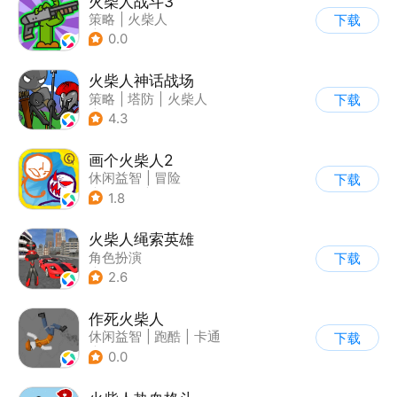
火柴人战斗3
策略
|
火柴人
下载
|
指动网络
0.0
火柴人神话战场
策略
|
塔防
|
火柴人
下载
|
休闲益智
4.3
画个火柴人2
休闲益智
|
冒险
下载
|
火柴人
|
单机
1.8
火柴人绳索英雄
角色扮演
下载
|
第三人称射击
2.6
|
火柴人
|
动作冒险
作死火柴人
休闲益智
|
跑酷
|
卡通
下载
|
62游戏
0.0