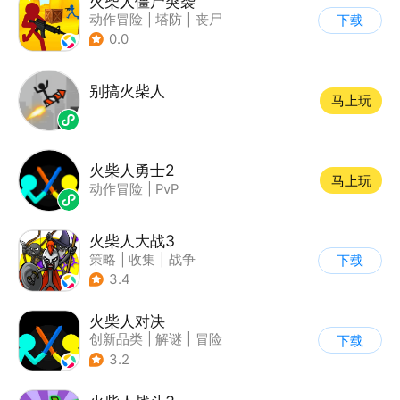
火柴人僵尸突袭
动作冒险
|
塔防
|
丧尸
下载
|
挑战破纪录
0.0
别搞火柴人
马上玩
火柴人勇士2
马上玩
动作冒险
|
PvP
火柴人大战3
策略
|
收集
|
战争
下载
|
火柴人
3.4
火柴人对决
创新品类
|
解谜
|
冒险
下载
|
挑战破纪录
3.2