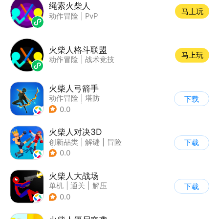
绳索火柴人
马上玩
动作冒险
|
PvP
火柴人格斗联盟
马上玩
动作冒险
|
战术竞技
火柴人弓箭手
动作冒险
|
塔防
下载
|
火柴人
|
休闲益智
0.0
火柴人对决3D
创新品类
|
解谜
|
冒险
下载
|
挑战破纪录
0.0
火柴人大战场
单机
|
通关
|
解压
下载
|
火柴人
0.0