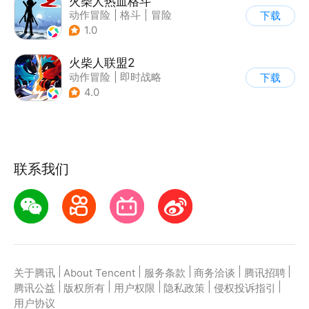
火柴人热血格斗
动作冒险
|
格斗
|
冒险
下载
|
火柴人
1.0
火柴人联盟2
动作冒险
|
即时战略
下载
|
冒险
|
横版过关
4.0
联系我们
|
|
|
|
|
关于腾讯
About Tencent
服务条款
商务洽谈
腾讯招聘
|
|
|
|
|
腾讯公益
版权所有
用户权限
隐私政策
侵权投诉指引
用户协议