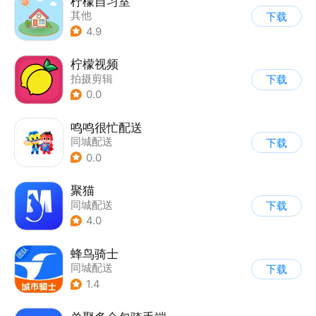
柠檬自习室
其他
下载
4.9
柠檬视频
拍摄剪辑
下载
0.0
鸣鸣很忙配送
同城配送
下载
0.0
聚猫
同城配送
下载
4.0
蜂鸟骑士
同城配送
下载
1.4