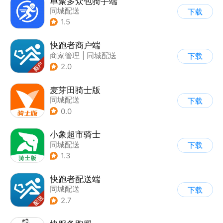
单聚多众包骑手端
同城配送
下载
1.5
快跑者商户端
商家管理
|
同城配送
下载
2.0
麦芽田骑士版
同城配送
下载
0.0
小象超市骑士
同城配送
下载
1.3
快跑者配送端
同城配送
下载
2.7