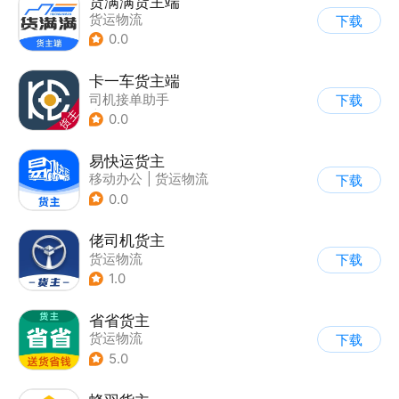
货满满货主端
货运物流
下载
0.0
卡一车货主端
司机接单助手
下载
|
货运物流
0.0
易快运货主
移动办公
|
货运物流
下载
0.0
佬司机货主
货运物流
下载
1.0
省省货主
货运物流
下载
5.0