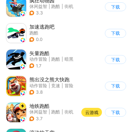
疯狂动物园
休闲益智
|
跑酷
|
街机
下载
|
像素风
3.3
加速逃跑吧
跑酷
下载
0.0
矢量跑酷
动作冒险
|
跑酷
|
暗黑
下载
|
通关
1.7
熊出没之熊大快跑
动作冒险
|
竞速
|
冒险
下载
|
熊出没
3.8
地铁跑酷
休闲益智
|
跑酷
|
街机
云游戏
下载
|
创梦天地
3.7