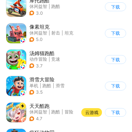
摩托跑酷
休闲益智
|
跑酷
下载
|
摩托车
|
横版过关
3.0
像素坦克
休闲益智
|
射击
|
坦克
下载
|
像素风
5.0
汤姆猫跑酷
动作冒险
|
竞速
下载
|
汤姆猫
|
卡通
3.7
滑雪大冒险
单机
|
跑酷
|
滑雪
下载
|
游道易
3.5
天天酷跑
休闲益智
|
跑酷
|
冒险
云游戏
下载
|
萌系
4.7