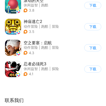
滚动的天空
休闲益智
|
跑酷
下载
|
女性向
|
卡通
3.8
神庙逃亡2
动作冒险
|
跑酷
|
冒险
下载
|
欧美风
3.5
空之要塞：启航
动作冒险
|
跑酷
|
冒险
下载
|
剧情
4.3
忍者必须死3
休闲益智
|
跑酷
|
探险
下载
|
和风
4.1
联系我们