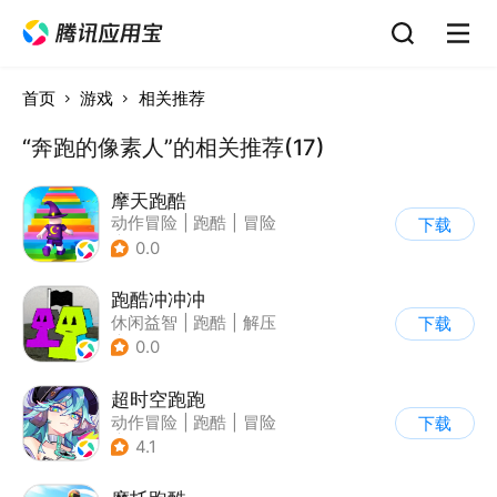
首页
游戏
相关推荐
“奔跑的像素人”的相关推荐(17)
摩天跑酷
动作冒险
|
跑酷
|
冒险
下载
|
横版过关
0.0
跑酷冲冲冲
休闲益智
|
跑酷
|
解压
下载
|
清新
0.0
超时空跑跑
动作冒险
|
跑酷
|
冒险
下载
|
沙盒
4.1