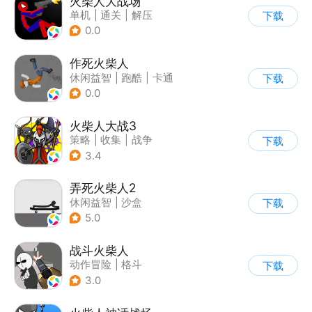
火柴人大战场
单机
|
通关
|
解压
下载
|
火柴人
0.0
作死火柴人
休闲益智
|
跑酷
|
卡通
下载
|
62游戏
0.0
火柴人大战3
策略
|
收集
|
战争
下载
|
火柴人
3.4
弄死火柴人2
休闲益智
|
沙盒
下载
5.0
战斗火柴人
动作冒险
|
格斗
下载
|
横版过关
|
热血
3.0