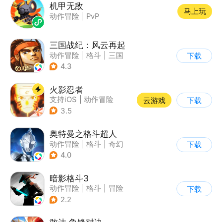
机甲无敌
马上玩
动作冒险
|
PvP
三国战纪：风云再起
动作冒险
|
格斗
|
三国
下载
|
横版过关
4.3
火影忍者
支持iOS
|
动作冒险
云游戏
下载
|
格斗
|
动漫改编
3.5
奥特曼之格斗超人
动作冒险
|
格斗
|
奇幻
下载
|
奥特曼
4.0
暗影格斗3
动作冒险
|
格斗
|
冒险
下载
|
暗夜格斗
2.2