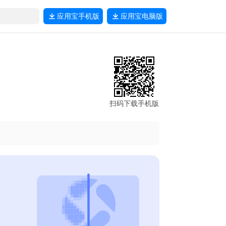
应用宝
手机版
应用宝
电脑版
扫码下载手机版