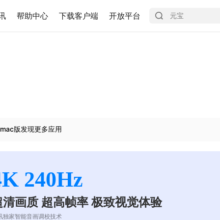
讯
帮助中心
下载客户端
开放平台
mac版发现更多应用
4K 240Hz
超清画质 超高帧率 极致视觉体验
讯独家智能音画调校技术