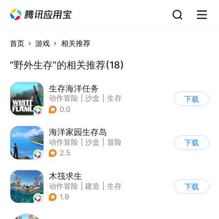
首页
游戏
相关推荐
“野外生存”的相关推荐(18)
生存海洋任务
动作冒险
|
沙盒
|
生存
下载
|
开放世界
0.0
海洋家园生存岛
动作冒险
|
沙盒
|
冒险
下载
|
开放世界
2.5
木筏求生
动作冒险
|
建造
|
生存
下载
|
写实
1.9