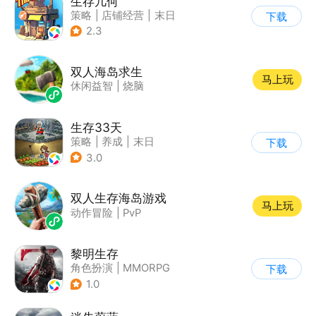
生存几何
策略
|
店铺经营
|
末日
下载
|
废土
2.3
双人海岛求生
马上玩
休闲益智
|
烧脑
生存33天
策略
|
养成
|
末日
下载
|
卡通
3.0
双人生存海岛游戏
马上玩
动作冒险
|
PvP
黎明生存
角色扮演
|
MMORPG
下载
|
奇幻
|
废土
1.0