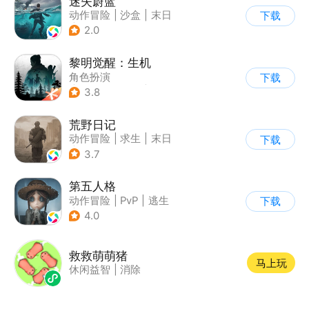
迷失蔚蓝
动作冒险
|
沙盒
|
末日
下载
|
开放世界
2.0
黎明觉醒：生机
角色扮演
下载
|
第三人称射击
|
探险
3.8
|
开放世界
荒野日记
动作冒险
|
求生
|
末日
下载
|
荒野日记
3.7
第五人格
动作冒险
|
PvP
|
逃生
下载
|
非对称竞技
4.0
救救萌萌猪
马上玩
休闲益智
|
消除