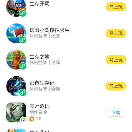
生存开局
马上玩
逃出小岛模拟求生
马上玩
休闲益智
|
经营
生存之地
马上玩
休闲益智
|
消除
都市生存记
马上玩
休闲益智
|
烧脑
丧尸危机
动作冒险
下载
|
第三人称射击
|
枪战
1.5
|
写实