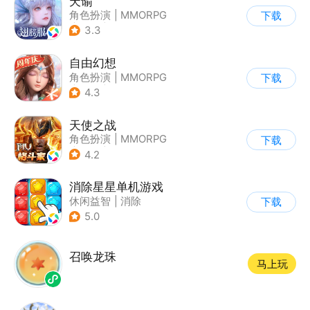
天谕
角色扮演
|
MMORPG
下载
|
奇幻
|
开放世界
3.3
自由幻想
角色扮演
|
MMORPG
下载
|
仙侠
|
端游移植
4.3
天使之战
角色扮演
|
MMORPG
下载
|
奇迹
|
奇迹MU
4.2
消除星星单机游戏
休闲益智
|
消除
下载
5.0
召唤龙珠
马上玩