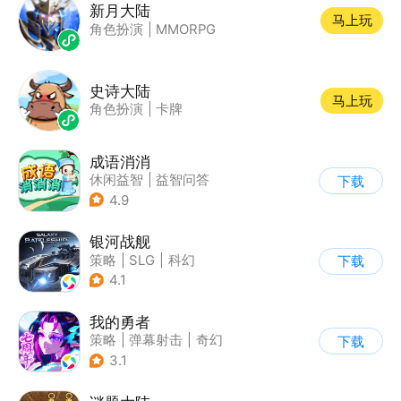
新月大陆
马上玩
角色扮演
|
MMORPG
史诗大陆
马上玩
角色扮演
|
卡牌
成语消消
休闲益智
|
益智问答
下载
|
成语
|
学习教育
4.9
银河战舰
策略
|
SLG
|
科幻
下载
|
星战
4.1
我的勇者
策略
|
弹幕射击
|
奇幻
下载
|
中国风
3.1