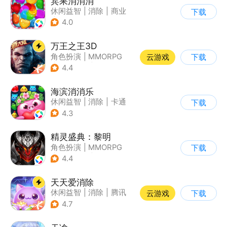
宾果消消消
休闲益智
|
消除
|
商业
下载
|
宾果消消消
4.0
万王之王3D
角色扮演
|
MMORPG
云游戏
下载
|
万王之王
|
开放世界
4.4
海滨消消乐
休闲益智
|
消除
|
卡通
下载
|
乐元素
4.3
精灵盛典：黎明
角色扮演
|
MMORPG
下载
|
千人同屏
|
欧美风
4.4
天天爱消除
休闲益智
|
消除
|
腾讯
云游戏
下载
|
单机
4.7