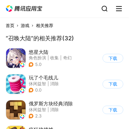
首页
游戏
相关推荐
“召唤大陆”的相关推荐(32)
悠星大陆
角色扮演
|
收集
|
奇幻
下载
|
开放世界
5.0
玩了个毛线儿
休闲益智
|
消除
下载
0.0
俄罗斯方块经典消除
休闲益智
|
消除
下载
|
俄罗斯方块
2.3