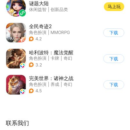
谜题大陆
马上玩
休闲益智
|
创新品类
全民奇迹2
角色扮演
|
MMORPG
下载
|
奇幻
|
奇迹MU
4.2
哈利波特：魔法觉醒
角色扮演
|
卡牌
|
奇幻
下载
|
哈利波特
3.2
完美世界：诸神之战
角色扮演
|
养成
|
奇幻
下载
|
完美世界
4.5
联系我们