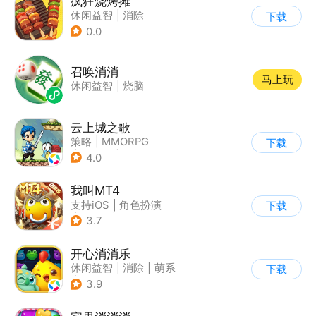
疯狂烧烤摊
休闲益智
|
消除
下载
0.0
召唤消消
马上玩
休闲益智
|
烧脑
云上城之歌
策略
|
MMORPG
下载
|
异世界
|
宠物
4.0
我叫MT4
支持iOS
|
角色扮演
下载
|
ARPG
|
奇幻
3.7
开心消消乐
休闲益智
|
消除
|
萌系
下载
|
乐元素
3.9