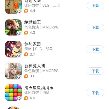
谜题大陆
休闲益智
|
SLG
|
三七
下载
|
策略
4.4
绝世仙王
角色扮演
|
MMORPG
下载
|
神话
|
千人同屏
4.3
剑与家园
策略
|
SLG
|
战争
下载
|
欧美风
3.7
新神魔大陆
角色扮演
|
MMORPG
下载
|
奇幻
|
开放世界
3.6
消灭星星消消乐
休闲益智
|
消除
下载
4.0