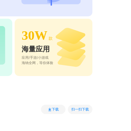
30W
款
海量应用
应用/手游/小游戏
海纳全网，等你体验
扫一扫下载
下载