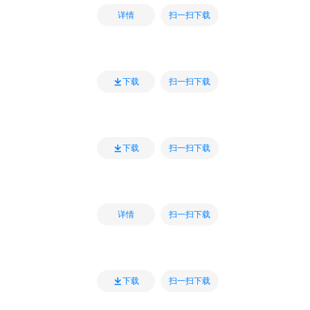
扫一扫下载
详情
扫一扫下载
下载
扫一扫下载
下载
扫一扫下载
详情
扫一扫下载
下载