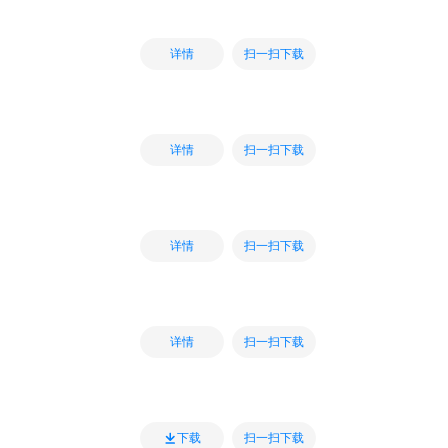
扫一扫下载
详情
扫一扫下载
详情
扫一扫下载
详情
扫一扫下载
详情
扫一扫下载
下载