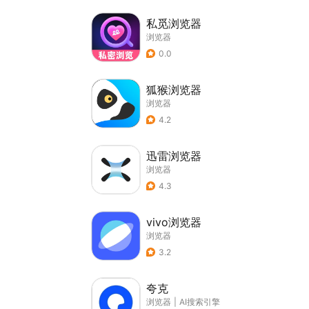
私觅浏览器
浏览器
0.0
狐猴浏览器
浏览器
4.2
迅雷浏览器
浏览器
4.3
vivo浏览器
浏览器
3.2
夸克
浏览器
|
AI搜索引擎