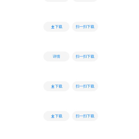
扫一扫下载
下载
扫一扫下载
详情
扫一扫下载
下载
扫一扫下载
下载