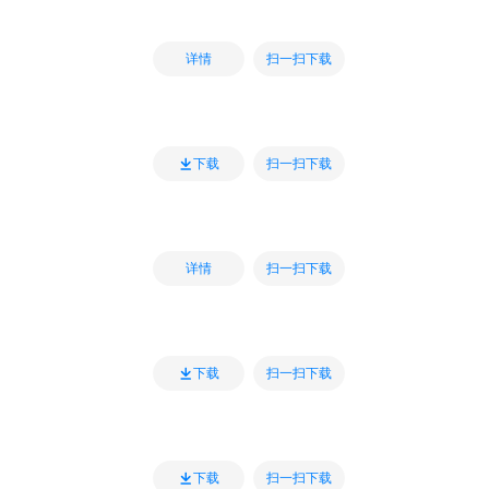
扫一扫下载
详情
扫一扫下载
下载
扫一扫下载
详情
扫一扫下载
下载
扫一扫下载
下载