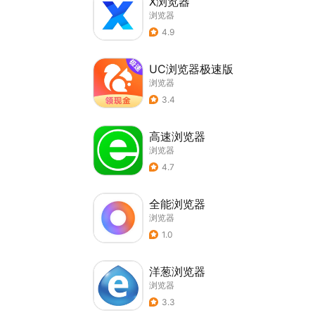
X浏览器
浏览器
4.9
UC浏览器极速版
浏览器
3.4
高速浏览器
浏览器
4.7
全能浏览器
浏览器
1.0
洋葱浏览器
浏览器
3.3