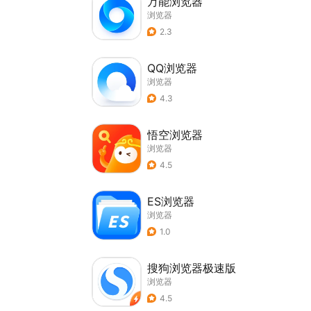
万能浏览器
浏览器
2.3
QQ浏览器
浏览器
4.3
悟空浏览器
浏览器
4.5
ES浏览器
浏览器
1.0
搜狗浏览器极速版
浏览器
4.5