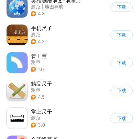
奥维测绘地图-地理规划好助手
测距
|
地图导航
下载
|
其他测量工具
4.3
手机尺子
测距
下载
4.2
管工宝
测距
下载
1.0
精品尺子
测距
下载
4.5
掌上尺子
测距
下载
3.0