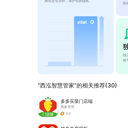
腾讯安全加持，保护你的隐私
给
独
账
“西泓智慧管家”的相关推荐(30)
多多买菜门店端
商家管理
4.0