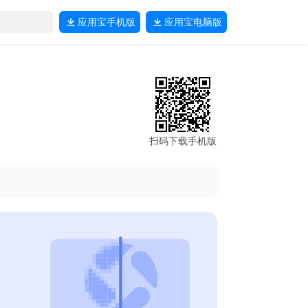
应用宝
手机版
应用宝
电脑版
扫码下载手机版