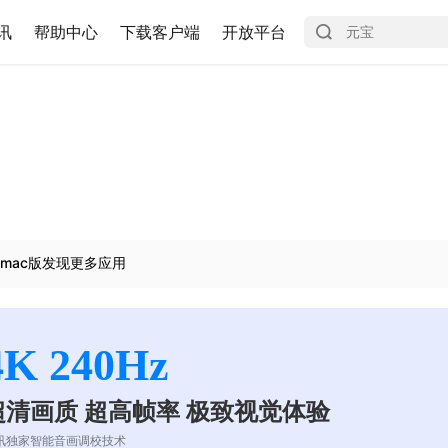
讯
帮助中心
下载客户端
开放平台
mac版发现更多应用
4K 240Hz
超清画质 超高帧率 极致视觉体验
讯独家智能音画调校技术