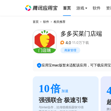
首页
游戏
软件
资
首页
软件
相关推荐
多多买菜门店端
4.0
11.0万下载
商家管理
应用宝mac版暂未适配该应用，可下载应用宝
10
倍
加速
强强联合 极速引擎
与intel合作，比传统模拟器快10倍
腾